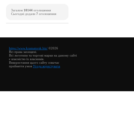
Загалом
10144
оголошення
Сьогодні додали
7
оголошення
https://www.kramatorsk.biz/
©2026
Всі права захищені.
Всі логотипи та торгові марки на даному сайті
є власністю їх власників.
Використання цього сайту означає
прийняття умов
Угода користувача