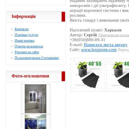
Надійно захищають підземну ча
заморозків і дії ультрафіолету
аерації кореневої системи і в
рослини.
Інформація
Якість товару і виконання свої
Контакты
Населений пункт:
Харьков
Автор:
Сергій
Платные услуги
(Пошукати ще оголош
+38(050)880-89-31
Наши кнопки
E-mail:
Написати листа автору
Ответы на вопросы
Сайт:
www.hozprom.com
Переход
Реклама на сайте
Пользовательское Соглашение
Фото-оголошення