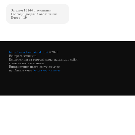
Загалом
10144
оголошення
Сьогодні додали
7
оголошення
Вчора -
10
https://www.kramatorsk.biz/
©2026
Всі права захищені.
Всі логотипи та торгові марки на даному сайті
є власністю їх власників.
Використання цього сайту означає
прийняття умов
Угода користувача