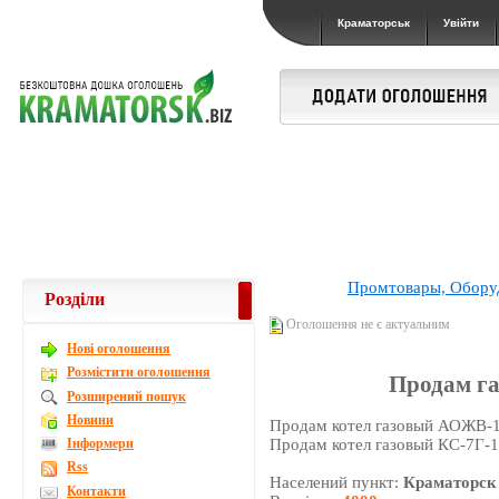
Краматорськ
Увійти
Промтовары, Обору
Розділи
Оголошення не є актуальним
Новi оголошення
Розмістити оголошення
Продам га
Розширений пошук
Новини
Продам котел газовый АОЖВ-11
Інформери
Продам котел газовый КС-7Г-1
Rss
Населений пункт:
Краматорск
Контакти