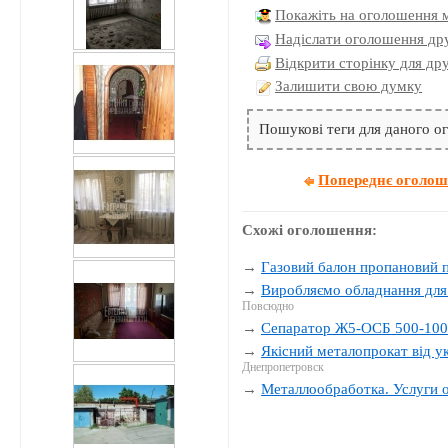
Покажіть на оголошення 
Надіслати оголошення дру
Відкрити сторінку для др
Залишити свою думку
Пошукові теги для даного 
Попереднє оголо
Схожі оголошення:
→
Газовий балон пропановий п
→
Виробляємо обладнання для
Повсюдно
→
Сепаратор Ж5-ОСБ 500-10
→
Якісний металопрокат від 
Днепропетровск
→
Металлообработка. Услуги