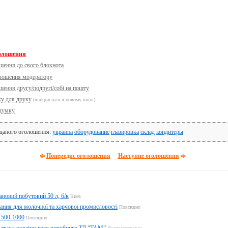
голошення
шення до свого блокнота
олошення модератору
шення другу/подругі/собі на пошту
ку для друку
(відкриється в новому вікні)
думку
 даного оголошення:
украина
оборудование
глазировка
склад
кондитеры
Попереднє оголошення
Наступне оголошення
ановий побутовий 50 л, б/к
Киев
ння для молочної та харчової промисловості
Повсюдно
 500-1000
Повсюдно
ат від українського виробника ТД “ТАМ”