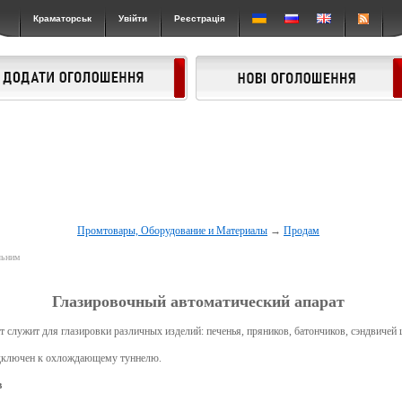
Краматорськ
Увійти
Реєстрація
Промтовары, Оборудование и Материалы
→
Продам
льним
Глазировочный автоматический апарат
 служит для глазировки различных изделий: печенья, пряников, батончиков, сэндвичей
одключен к охлождающему туннелю.
в