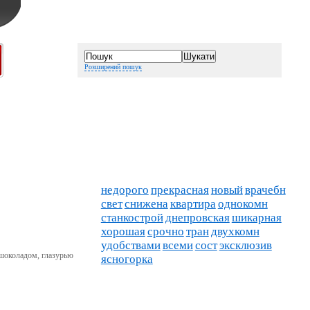
Розширений пошук
недорого
прекрасная
новый
врачебн
свет
снижена
квартира
однокомн
станкострой
днепровская
шикарная
хорошая
срочно
тран
двухкомн
удобствами
всеми
сост
эксклюзив
 шоколадом, глазурью
ясногорка