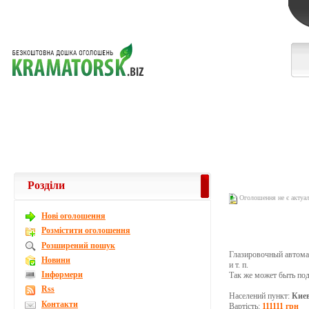
Розділи
Оголошення не є актуа
Новi оголошення
Розмістити оголошення
Розширений пошук
Глазировочный автомат
Новини
и т. п.
Інформери
Так же может быть п
Rss
Населений пункт:
Кие
Контакти
Вартість:
111111 грн