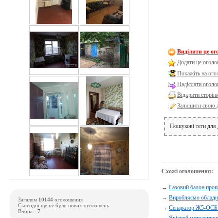
Виділити це о
Додати це оголо
Покажіть на ог
Надіслати оголо
Відкрити сторін
Залишити свою 
Пошукові теги для
Схожі оголошення:
→
Газовий балон проп
→
Виробляємо обладна
Загалом
10144
оголошення
Сьогодні ще не було нових оголошень
→
Сепаратор Ж5-ОСБ
Вчора -
7
→
Якісний металопрок