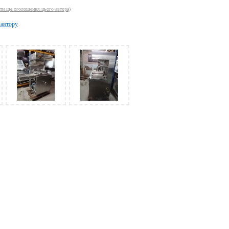
ти ще оголошення цього автора)
 автору