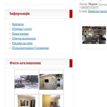
Автор:
Мария
(Пошука
+380505752675
E-mail:
Написати листа
Інформація
Контакты
Платные услуги
Наши кнопки
Ответы на вопросы
Реклама на сайте
Пользовательское Соглашение
Фото-оголошення