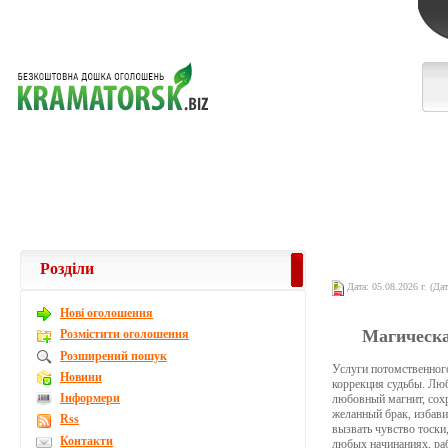
Розділи
Дата: 05.08.2026 г. (Дат
Новi оголошення
Магическа
Розмістити оголошення
Розширений пошук
Услуги потомственного
Новини
коррекция судьбы. Люб
Інформери
любовный магнит, сохр
желанный брак, избавит
Rss
вызвать чувство тоски
Контакти
любых начинаниях, раб