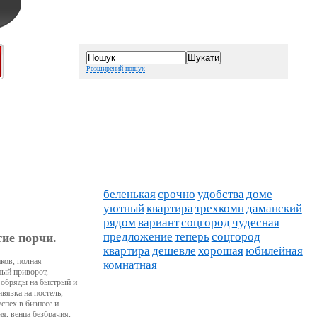
Розширений пошук
беленькая
срочно
удобства
доме
уютный
квартира
трехкомн
даманский
рядом
вариант
соцгород
чудесная
предложение
теперь
соцгород
ие порчи.
квартира
дешевле
хорошая
юбилейная
ков, полная
комнатная
ный приворот,
 обряды на быстрый и
ивязка на постель,
спех в бизнесе и
я, венца безбрачия,