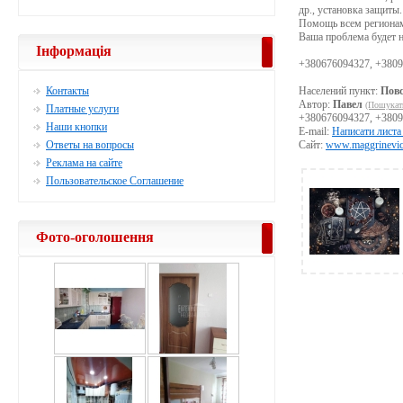
др., установка защиты.
Помощь всем регионам.
Ваша проблема будет н
Інформація
+380676094327, +380
Контакты
Населений пункт:
Повс
Автор:
Павел
(Пошукат
Платные услуги
+380676094327, +380
Наши кнопки
E-mail:
Написати листа
Ответы на вопросы
Сайт:
www.maggrinevick
Реклама на сайте
Пользовательское Соглашение
Фото-оголошення