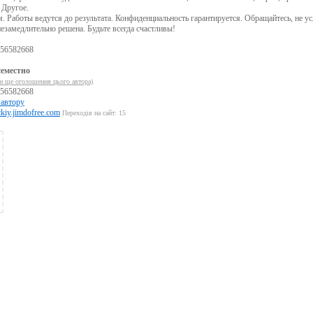
 Другое.
 Работы ведутся до результата. Конфиденциальность гарантируется. Обращайтесь, не у
езамедлительно решена. Будьте всегда счастливы!
956582668
еместно
и ще оголошення цього автора)
956582668
 автору
iy.jimdofree.com
Переходів на сайт: 15