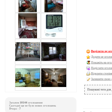
Виділити це о
Додати це оголо
Покажіть на ог
Надіслати оголо
Відкрити сторін
Залишити свою 
Пошукові теги для
Загалом
10144
оголошення
Сьогодні ще не було нових оголошень
Вчора -
7