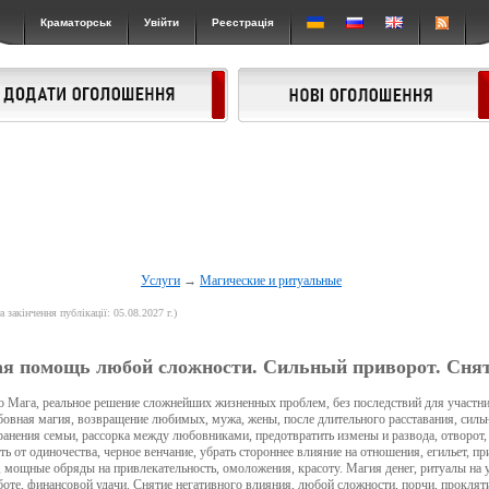
Краматорськ
Увійти
Реєстрація
Услуги
→
Магические и ритуальные
а закінчення публікації: 05.08.2027 г.)
я помощь любой сложности. Сильный приворот. Снят
 Мага, реальное решение сложнейших жизненных проблем, без последствий для участни
овная магия, возвращение любимых, мужа, жены, после длительного расставания, силь
анения семьи, рассорка между любовниками, предотвратить измены и развода, отворот,
ь от одиночества, черное венчание, убрать стороннее влияние на отношения, егильет, пр
, мощные обряды на привлекательность, омоложения, красоту. Магия денег, ритуалы на у
оте, финансовой удачи. Снятие негативного влияния, любой сложности, порчи, прокляти