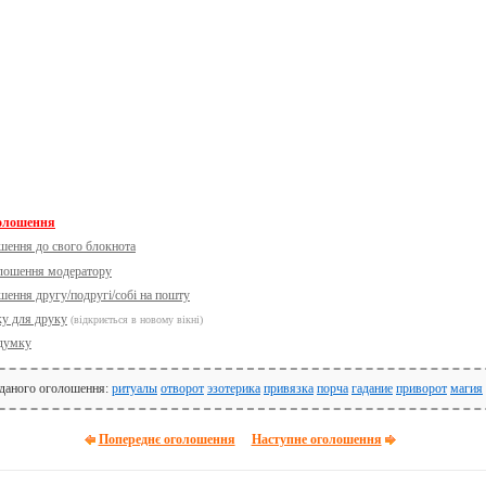
голошення
шення до свого блокнота
олошення модератору
шення другу/подругі/собі на пошту
ку для друку
(відкриється в новому вікні)
думку
 даного оголошення:
ритуалы
отворот
эзотерика
привязка
порча
гадание
приворот
магия
Попереднє оголошення
Наступне оголошення