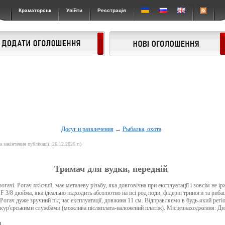
Краматорськ
Увійти
Реєстрація
Досуг и развлечения
→
Рыбалка, охота
а закінчення публікації: 26.12.2026 г.)
Тримач для вудки, передній
огачі. Рогач якісний, має металеву різьбу, яка довговічна при експлуатації і зовсім не ір
F 3/8 дюйма, яка ідеально підходить абсолютно на всі род поди, фідерні триноги та рибац
. Рогач дуже зручний під час експлуатації, довжина 11 см. Відправляємо в будь-який ре
ур'єрськими службами (можлива післяплата-наложений платіж). Місцезнаходження: Дні
в