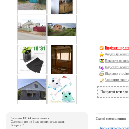
Виділити це о
Додати це оголо
Покажіть на ог
Надіслати оголо
Відкрити сторін
Залишити свою 
Пошукові теги для
Загалом
10144
оголошення
Схожі оголошення:
Сьогодні ще не було нових оголошень
Вчора -
7
→
Кормушка-самосвал,