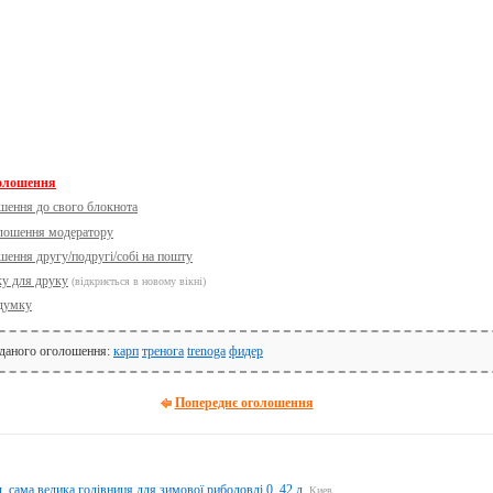
голошення
шення до свого блокнота
олошення модератору
шення другу/подругі/собі на пошту
ку для друку
(відкриється в новому вікні)
думку
 даного оголошення:
карп
тренога
trenoga
фидер
Попереднє оголошення
 сама велика годівниця для зимової риболовлі 0, 42 л.
Киев