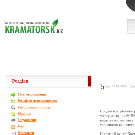
Розділи
Дата: 29.06.2026 г. (Дат
Новi оголошення
Розмістити оголошення
Розширений пошук
Продам нові рибацькі р
Новини
універсальну різьбу BS
Інформери
представлені на ринку
укрпоштою та іншими к
Rss
Контакти
Населений пункт:
Кие