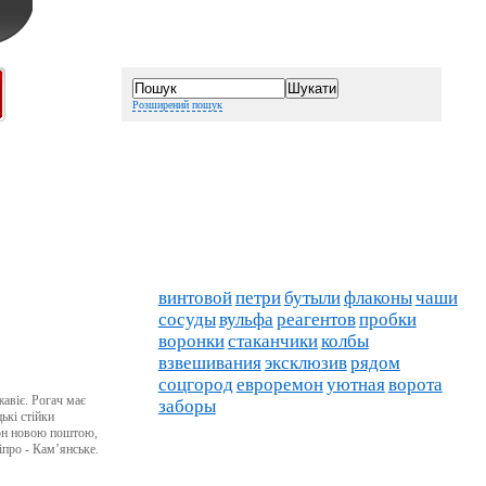
Розширений пошук
винтовой
петри
бутыли
флаконы
чаши
сосуды
вульфа
реагентов
пробки
воронки
стаканчики
колбы
взвешивания
эксклюзив
рядом
соцгород
евроремон
уютная
ворота
жавіє. Рогач має
заборы
ькі стійки
гіон новою поштою,
про - Кам’янське.