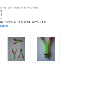
шукати ще оголошення цього автора)
39
25
85
Tlg: +380634774855 Email: Ksv37@i.ua
 автору