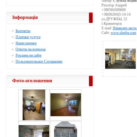
Автор:
Служба недви
Риэлтор Андрей
+380504369600
+38(06264)5-14-14
Інформація
ул.ДРУЖБЫ, 22
г.Краматорск
E-mail:
Написати листа
Контакты
Сайт:
www.slugba.com
Платные услуги
Наши кнопки
Ответы на вопросы
Реклама на сайте
Пользовательское Соглашение
Фото-оголошення