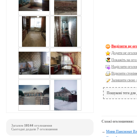
Виділити це о
Додати це оголо
Покажіть на ог
Надіслати оголо
Відкрити сторін
Залишити свою 
Пошукові теги для
Схожі оголошення:
Загалом
10144
оголошення
Сьогодні додали
7
оголошення
→
Мини Пансионат Вл