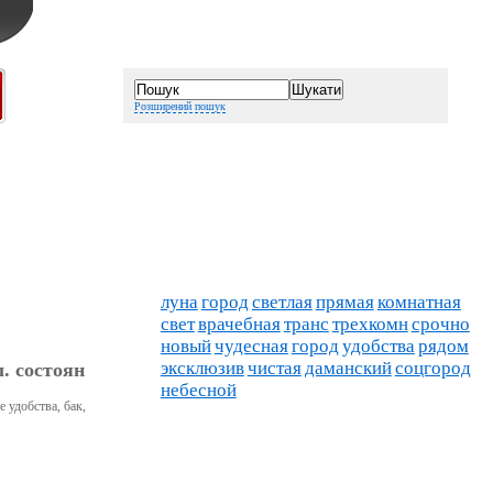
Розширений пошук
луна
город
светлая
прямая
комнатная
свет
врачебная
транс
трехкомн
срочно
новый
чудесная
город
удобства
рядом
эксклюзив
чистая
даманский
соцгород
л. состоян
небесной
 удобства, бак,