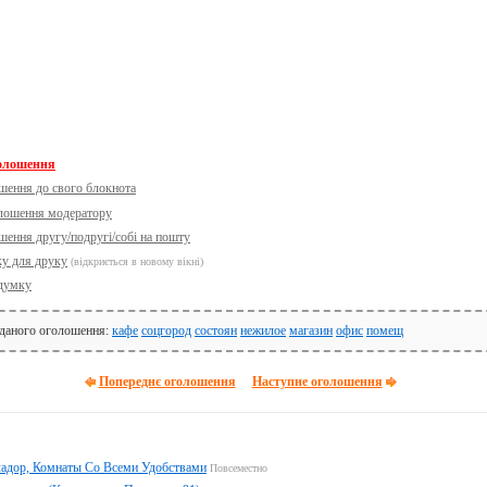
голошення
шення до свого блокнота
олошення модератору
шення другу/подругі/собі на пошту
ку для друку
(відкриється в новому вікні)
думку
 даного оголошення:
кафе
соцгород
состоян
нежилое
магазин
офис
помещ
Попереднє оголошення
Наступне оголошення
адор, Комнаты Со Всеми Удобствами
Повсеместно