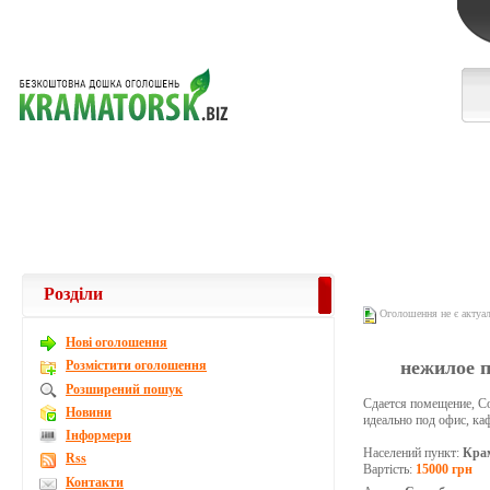
Розділи
Оголошення не є актуа
Новi оголошення
нежилое п
Розмістити оголошення
Розширений пошук
Сдается помещение, Со
Новини
идеально под офис, ка
Інформери
Населений пункт:
Кра
Rss
Вартість:
15000 грн
Контакти