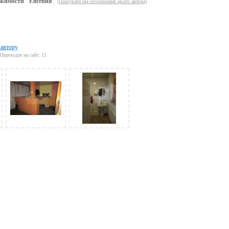
жимости "Евгения"
(Пошукати ще оголошення цього автора)
 автору
Переходів на сайт: 15