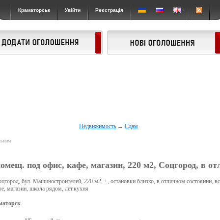
Краматорськ
Увійти
Реєстрація
Недвижимость
→
Сдам
льним
омещ. под офис, кафе, магазин, 220 м2, Соцгород, в от
цгород, бул. Машиностроителей, 220 м2, +, остановки близко, в отличном состоянии, все
фе, магазин, школа рядом, лет.кухня
маторск