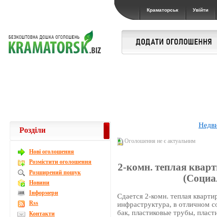
Краматорськ
Увійти
Недв
Розділи
Оголошення не є актуальним
Новi оголошення
Розмістити оголошення
2-комн. теплая кварт
Розширений пошук
(Социал
Новини
Інформери
Сдается 2-комн. теплая кварти
Rss
инфраструктура, в отличном со
бак, пластиковые трубы, пласт
Контакти