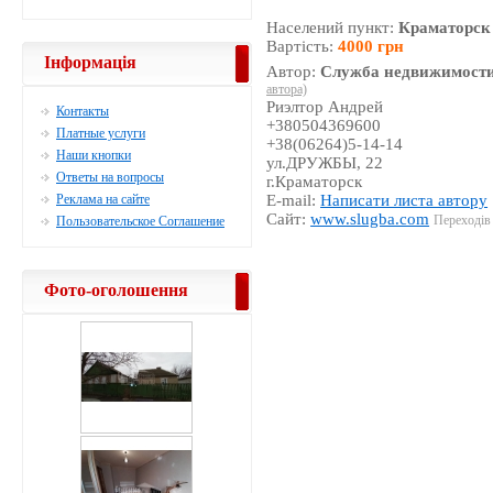
Населений пункт:
Краматорск
Вартість:
4000 грн
Інформація
Автор:
Служба недвижимости
автора)
Риэлтор Андрей
Контакты
+380504369600
Платные услуги
+38(06264)5-14-14
Наши кнопки
ул.ДРУЖБЫ, 22
Ответы на вопросы
г.Краматорск
Реклама на сайте
E-mail:
Написати листа автору
Сайт:
www.slugba.com
Переходів 
Пользовательское Соглашение
Фото-оголошення