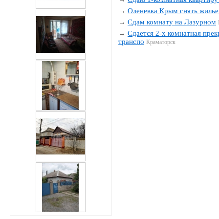
→
Оленевка Крым снять жилье
→
Сдам комнату на Лазурном
→
Сдается 2-х комнатная прек
транспо
Краматорск