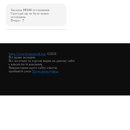
Загалом
10144
оголошення
Сьогодні ще не було нових
оголошень
Вчора -
7
https://www.kramatorsk.biz/
©2026
Всі права захищені.
Всі логотипи та торгові марки на даному сайті
є власністю їх власників.
Використання цього сайту означає
прийняття умов
Угода користувача