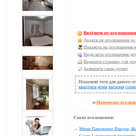
Виділити це оголошенн
Додати це оголошення до
Покажіть на оголошення 
Надіслати оголошення дру
Відкрити сторінку для др
Залишити свою думку
Пошукові теги для даного 
квартира
комн
василия
соци
Попереднє оголо
Схожі оголошення:
→
Мини Пансионат Владор, К
→
Сдаю 1-комнатная квартиру 