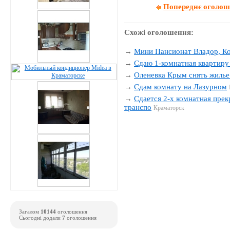
Попереднє оголо
Схожі оголошення:
→
Мини Пансионат Владор, К
→
Сдаю 1-комнатная квартиру 
→
Оленевка Крым снять жилье
→
Сдам комнату на Лазурном
→
Сдается 2-х комнатная прек
транспо
Краматорск
Загалом
10144
оголошення
Сьогодні додали
7
оголошення