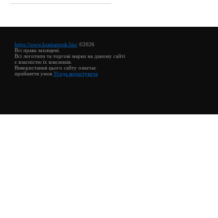
https://www.kramatorsk.biz/
©2026
Всі права захищені.
Всі логотипи та торгові марки на даному сайті
є власністю їх власників.
Використання цього сайту означає
прийняття умов
Угода користувача