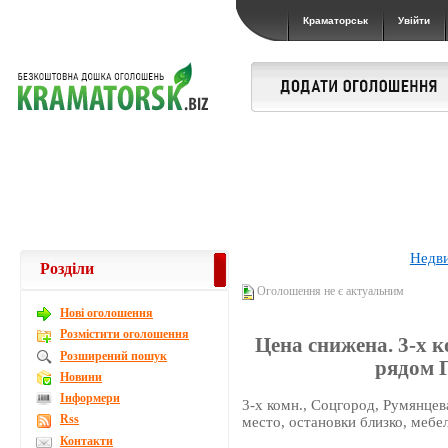
Краматорськ
Увійти
Недв
Розділи
Оголошення не є актуальним
Новi оголошення
Розмістити оголошення
Цена снижена. 3-х к
Розширений пошук
рядом 
Новини
Інформери
3-х комн., Соцгород, Румянцева,
Rss
место, остановки близко, мебе
Контакти