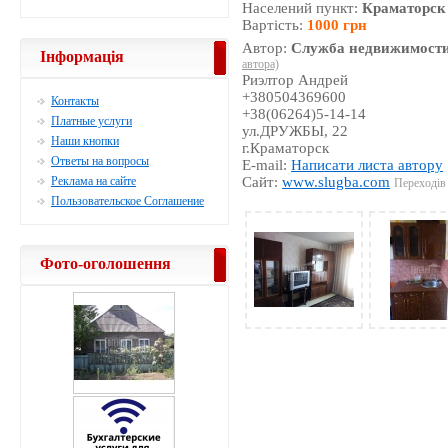
Населений пункт:
Краматорск
Вартість:
1000 грн
Автор:
Служба недвижимости
Інформація
автора)
Риэлтор Андрей
+380504369600
Контакты
+38(06264)5-14-14
Платные услуги
ул.ДРУЖБЫ, 22
Наши кнопки
г.Краматорск
Ответы на вопросы
E-mail:
Написати листа автору
Реклама на сайте
Сайт:
www.slugba.com
Переходів 
Пользовательское Соглашение
Фото-оголошення