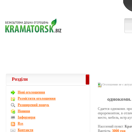
Розділи
Оголошення не є актуа
Новi оголошення
однокомн.
Розмістити оголошення
Розширений пошук
Сдается однокомн. прос
Новини
евроремонтом, в отлич
Інформери
место, мебель, встр.ку
Rss
Населений пункт:
Кра
Контакти
Вартість:
3000 грн