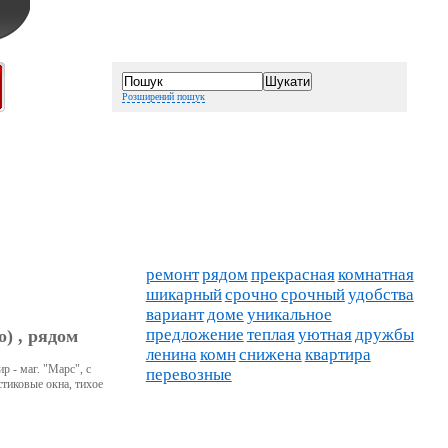
Розширений пошук
ремонт
рядом
прекрасная
комнатная
шикарный
срочно
срочный
удобства
вариант
доме
уникальное
предложение
теплая
уютная
дружбы
о) , рядом
ленина
комн
снижена
квартира
р - маг. "Марс", с
перевозные
стиковые окна, тихое