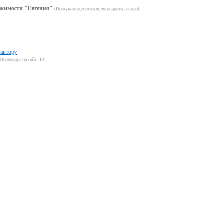
жимости "Евгения"
(Пошукати ще оголошення цього автора)
 автору
Переходів на сайт: 13