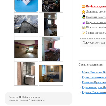
Виділити це о
Додати це оголо
Покажіть на ог
Надіслати оголо
Відкрити сторін
Залишити свою 
Пошукові теги для
Схожі оголошення:
→
Мини Пансионат Вл
→
Сдаю 1-комнатная к
→
Оленевка Крым снят
→
Сдам комнату на Л
→
Сдается 2-х комнат
Загалом
10144
оголошення
Сьогодні додали
7
оголошення