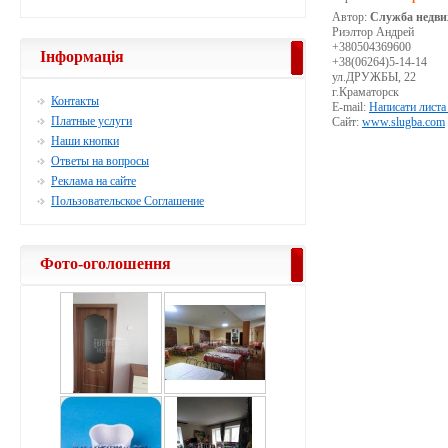
Автор:
Служба недви
Риэлтор Андрей
+380504369600
Інформація
+38(06264)5-14-14
ул.ДРУЖБЫ, 22
г.Краматорск
Контакты
E-mail:
Написати листа
Платные услуги
Сайт:
www.slugba.com
Наши кнопки
Ответы на вопросы
Реклама на сайте
Пользовательское Соглашение
Фото-оголошення