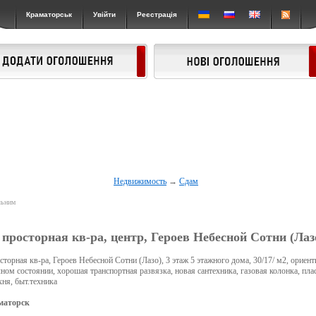
Краматорськ
Увійти
Реєстрація
Недвижимость
→
Сдам
льним
 просторная кв-ра, центр, Героев Небесной Сотни (Лаз
торная кв-ра, Героев Небесной Сотни (Лазо), 3 этаж 5 этажного дома, 30/17/ м2, ориенти
ном состоянии, хорошая транспортная развязка, новая сантехника, газовая колонка, пла
хня, быт.техника
маторск