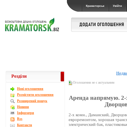
Краматорськ
Увійти
Недв
Розділи
Оголошення не є актуальним
Новi оголошення
Розмістити оголошення
Аренда напрямую. 2-
Розширений пошук
Дворцов
Новини
Інформери
2-х комн., Даманский, Дворцовая
Rss
евроремонтом, хорошая трансп
электрический бак, пластиковы
Контакти