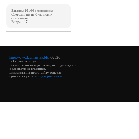
Загалом
10144
оголошення
Сьогодні ще не було нових
оголошень
Вчора -
17
https://www.kramatorsk.biz/
©2026
Всі права захищені.
Всі логотипи та торгові марки на даному сайті
є власністю їх власників.
Використання цього сайту означає
прийняття умов
Угода користувача