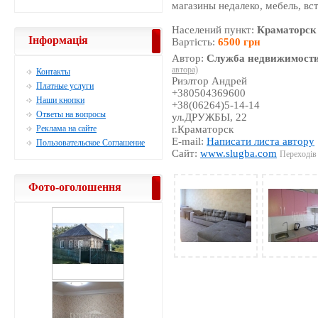
магазины недалеко, мебель, вс
Населений пункт:
Краматорск
Інформація
Вартість:
6500 грн
Автор:
Служба недвижимости
автора)
Контакты
Риэлтор Андрей
Платные услуги
+380504369600
Наши кнопки
+38(06264)5-14-14
Ответы на вопросы
ул.ДРУЖБЫ, 22
Реклама на сайте
г.Краматорск
E-mail:
Написати листа автору
Пользовательское Соглашение
Сайт:
www.slugba.com
Переходів 
Фото-оголошення