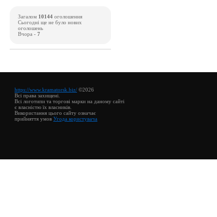
Загалом
10144
оголошення
Сьогодні ще не було нових
оголошень
Вчора -
7
https://www.kramatorsk.biz/
©2026
Всі права захищені.
Всі логотипи та торгові марки на даному сайті
є власністю їх власників.
Використання цього сайту означає
прийняття умов
Угода користувача