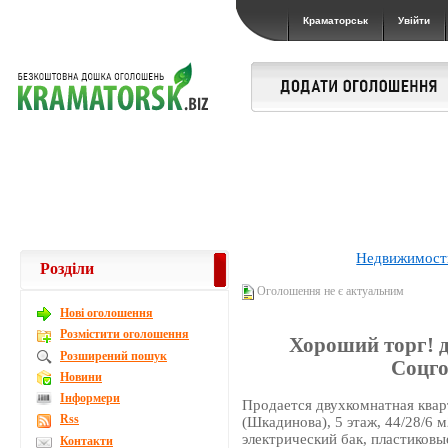
Краматорськ
Увійти
Недвижимост
Розділи
Оголошення не є актуальним
Новi оголошення
Розмістити оголошення
Хороший торг! 
Розширений пошук
Соцго
Новини
Інформери
Продается двухкомнатная квар
Rss
(Шкадинова), 5 этаж, 44/28/6 
электрический бак, пластиковы
Контакти