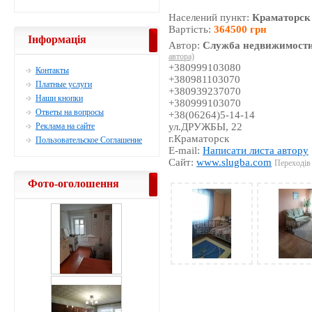
Населений пункт:
Краматорск
Вартість:
364500 грн
Інформація
Автор:
Служба недвижимости
автора)
+380999103080
Контакты
+380981103070
Платные услуги
+380939237070
Наши кнопки
+380999103070
Ответы на вопросы
+38(06264)5-14-14
Реклама на сайте
ул.ДРУЖБЫ, 22
г.Краматорск
Пользовательское Соглашение
E-mail:
Написати листа автору
Сайт:
www.slugba.com
Переходів 
Фото-оголошення