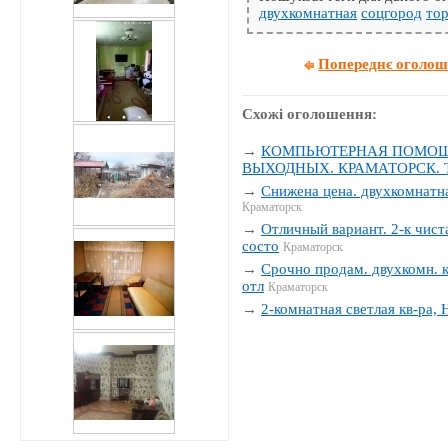
двухкомнатная
соцгород
тор
Попереднє оголо
Схожі оголошення:
→
КОМПЬЮТЕРНАЯ ПОМОЩЬ
ВЫХОДНЫХ. КРАМАТОРСК. Тел
→
Снижена цена. двухкомнатна
Краматорск
→
Отличный вариант. 2-к чиста
состо
Краматорск
→
Срочно продам. двухкомн. к
отл
Краматорск
→
2-комнатная светлая кв-ра,