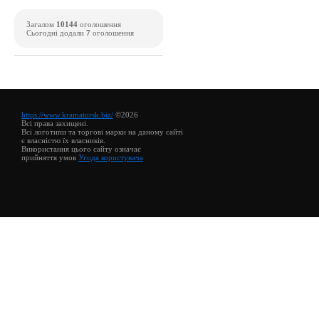
Загалом
10144
оголошення
Сьогодні додали
7
оголошення
https://www.kramatorsk.biz/
©2026
Всі права захищені.
Всі логотипи та торгові марки на даному сайті
є власністю їх власників.
Використання цього сайту означає
прийняття умов
Угода користувача