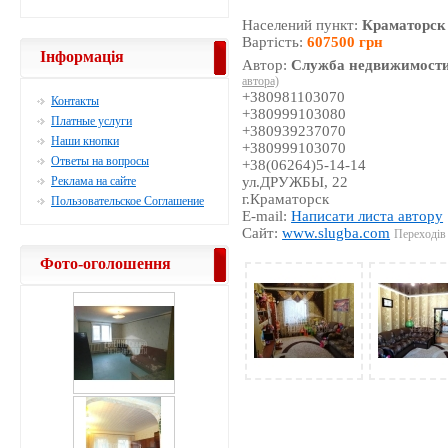
Населений пункт:
Краматорск
Вартість:
607500 грн
Інформація
Автор:
Служба недвижимости
автора)
+380981103070
Контакты
+380999103080
Платные услуги
+380939237070
Наши кнопки
+380999103070
Ответы на вопросы
+38(06264)5-14-14
Реклама на сайте
ул.ДРУЖБЫ, 22
г.Краматорск
Пользовательское Соглашение
E-mail:
Написати листа автору
Сайт:
www.slugba.com
Переходів 
Фото-оголошення