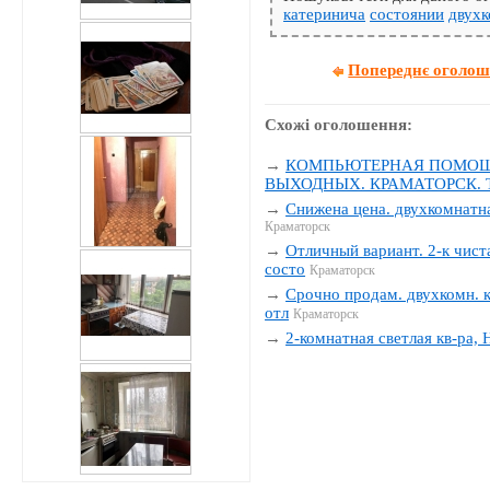
катеринича
состоянии
двух
Попереднє оголо
Схожі оголошення:
→
КОМПЬЮТЕРНАЯ ПОМОЩЬ
ВЫХОДНЫХ. КРАМАТОРСК. Тел
→
Снижена цена. двухкомнатна
Краматорск
→
Отличный вариант. 2-к чиста
состо
Краматорск
→
Срочно продам. двухкомн. к
отл
Краматорск
→
2-комнатная светлая кв-ра,