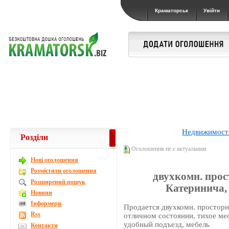
Краматорськ
Увійти
Недвижимост
Розділи
Оголошення не є актуальним
Новi оголошення
Розмістити оголошення
двухкомн. прос
Розширений пошук
Катеринича, 
Новини
Інформери
Продается двухкомн. просторная
Rss
отличном состоянии, тихое мес
удобный подъезд, мебель
Контакти