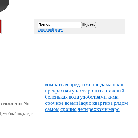
Розширений пошук
комнатная
предложение
даманский
прекрасная
участ
срочная
этажный
беленькая
вода
удобствами
кима
срочное
всеми
laquo
квартира
рядом
матология №
самом
срочно
четырехкомн
марс
1, удобный подъезд, в