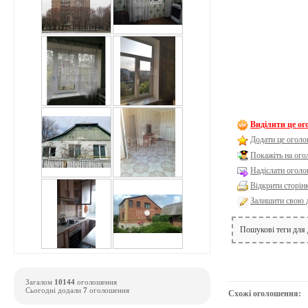
Виділити це о
Додати це оголо
Покажіть на ог
Надіслати оголо
Відкрити сторін
Залишити свою 
Пошукові теги для
Загалом
10144
оголошення
Сьогодні додали
7
оголошення
Схожі оголошення: