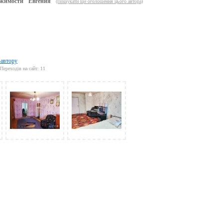
жимости "Евгения"
(Пошукати ще оголошення цього автора)
 автору
Переходів на сайт: 11