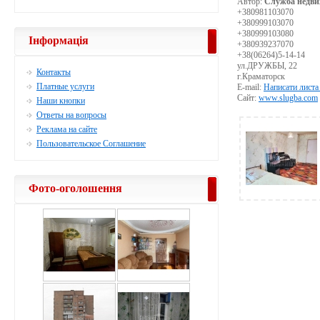
Автор:
Служба недви
+380981103070
+380999103070
+380999103080
Інформація
+380939237070
+38(06264)5-14-14
ул.ДРУЖБЫ, 22
Контакты
г.Краматорск
Платные услуги
E-mail:
Написати листа
Сайт:
www.slugba.com
Наши кнопки
Ответы на вопросы
Реклама на сайте
Пользовательское Соглашение
Фото-оголошення