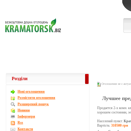
Розділи
Оголошення не є актуа
Новi оголошення
Лучшее пред
Розмістити оголошення
Розширений пошук
Продается 2-х комн. к
Новини
хорошем состоянии, зе
Інформери
Населений пункт:
Кра
Rss
Вартість:
310500 грн
Контакти