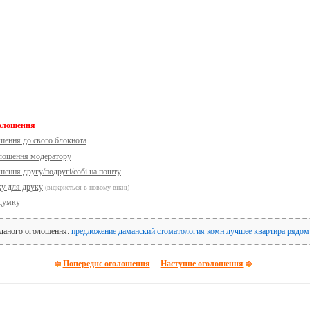
голошення
шення до свого блокнота
олошення модератору
шення другу/подругі/собі на пошту
ку для друку
(відкриється в новому вікні)
думку
 даного оголошення:
предложение
даманский
стоматология
комн
лучшее
квартира
рядом
Попереднє оголошення
Наступне оголошення