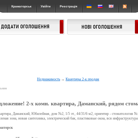
Краматорськ
Увійти
Реєстрація
Недвижимость
→
Квартиры 2-к продам
льним
ложение! 2-х комн. квартира, Даманский, рядом сто
вартира, Даманский, Юбилейная, дом №2, 1/5 эт., 44/31/6 м2, ориентир - стоматология №
леная зона, новая сантехника, электрический бак, пластиковые окна, вся инфраструктура
маторск