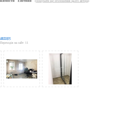
жимости "Евгения"
(Пошукати ще оголошення цього автора)
 автору
Переходів на сайт: 11