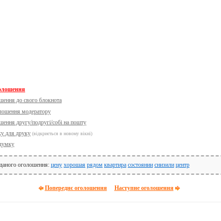
голошення
шення до свого блокнота
олошення модератору
шення другу/подругі/собі на пошту
ку для друку
(відкриється в новому вікні)
думку
 даного оголошення:
цену
хорошая
рядом
квартира
состоянии
снизили
центр
Попереднє оголошення
Наступне оголошення