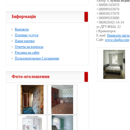
Автор:
Служба недви
+380981103070
+380999103070
+380939237070
Інформація
+380999103080
+38(06264)5-14-14
ул.ДРУЖБЫ, 22
Контакты
г.Краматорск
Платные услуги
E-mail:
Написати листа
Сайт:
www.slugba.com
Наши кнопки
Ответы на вопросы
Реклама на сайте
Пользовательское Соглашение
Фото-оголошення