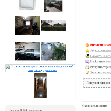
Виділити це о
Додати це оголо
Покажіть на ог
Надіслати оголо
Відкрити сторін
Залишити свою 
Пошукові теги для
Схожі оголошення:
Загалом
10144
оголошення