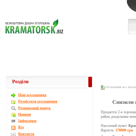
Розділи
Оголошення не є актуа
Новi оголошення
Снизили ц
Розмістити оголошення
Розширений пошук
Продается 2-к хорошая
Новини
район, раздельные ком
Інформери
Населений пункт:
Кра
Rss
Вартість:
378000 грн
Контакти