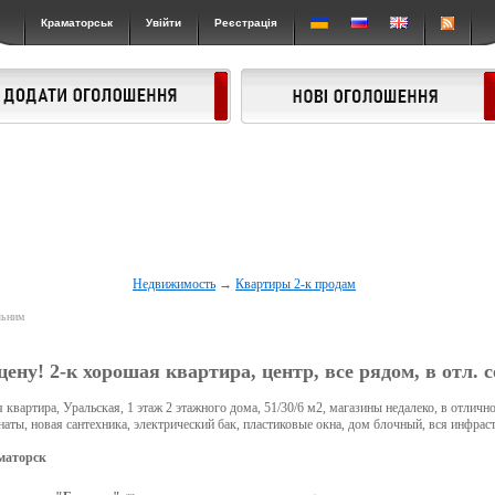
Краматорськ
Увійти
Реєстрація
Недвижимость
→
Квартиры 2-к продам
льним
ену! 2-к хорошая квартира, центр, все рядом, в отл. 
 квартира, Уральская, 1 этаж 2 этажного дома, 51/30/6 м2, магазины недалеко, в отличн
наты, новая сантехника, электрический бак, пластиковые окна, дом блочный, вся инфрас
маторск