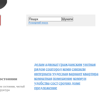
Розширений пошук
делам
адвокат
гражданским
уютная
рядом
соцгород
комн
снизили
интерната
чудесная
вариант
квартира
комнатная
помещение
коммун
состоянии
удобства
сост
срочно
доме
ом состоянии, чистый
предложение
труктура