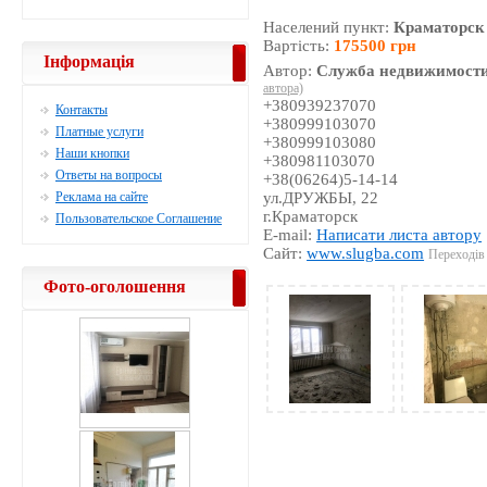
Населений пункт:
Краматорск
Вартість:
175500 грн
Інформація
Автор:
Служба недвижимости
автора)
+380939237070
Контакты
+380999103070
Платные услуги
+380999103080
Наши кнопки
+380981103070
Ответы на вопросы
+38(06264)5-14-14
Реклама на сайте
ул.ДРУЖБЫ, 22
г.Краматорск
Пользовательское Соглашение
E-mail:
Написати листа автору
Сайт:
www.slugba.com
Переходів 
Фото-оголошення