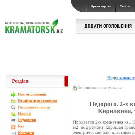
Краматорськ
Увійти
Недвижимост
Розділи
Оголошення не є актуальним
Новi оголошення
Розмістити оголошення
Недорого. 2-х к
Розширений пошук
Кирилкина, 
Новини
Інформери
Продается 2-х комнатная кв., К
Rss
м2, под ремонт, хорошая транс
электрический бак, пластиковы
Контакти