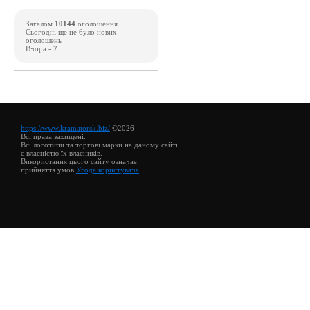
Загалом
10144
оголошення
Сьогодні ще не було нових
оголошень
Вчора -
7
https://www.kramatorsk.biz/
©2026
Всі права захищені.
Всі логотипи та торгові марки на даному сайті
є власністю їх власників.
Використання цього сайту означає
прийняття умов
Угода користувача