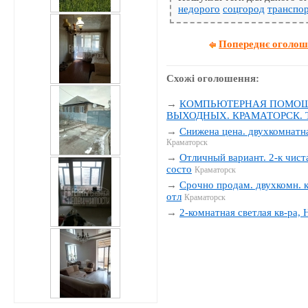
недорого
соцгород
транспо
Попереднє оголо
Схожі оголошення:
→
КОМПЬЮТЕРНАЯ ПОМОЩЬ
ВЫХОДНЫХ. КРАМАТОРСК. Тел
→
Снижена цена. двухкомнатна
Краматорск
→
Отличный вариант. 2-к чиста
состо
Краматорск
→
Срочно продам. двухкомн. к
отл
Краматорск
→
2-комнатная светлая кв-ра,