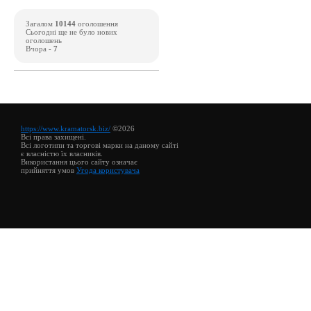
Загалом
10144
оголошення
Сьогодні ще не було нових
оголошень
Вчора -
7
https://www.kramatorsk.biz/
©2026
Всі права захищені.
Всі логотипи та торгові марки на даному сайті
є власністю їх власників.
Використання цього сайту означає
прийняття умов
Угода користувача