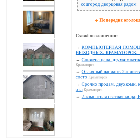
соцгород
дворцовая
рядом
Попереднє оголо
Схожі оголошення:
→
КОМПЬЮТЕРНАЯ ПОМОЩЬ
ВЫХОДНЫХ. КРАМАТОРСК. Тел
→
Снижена цена. двухкомнатна
Краматорск
→
Отличный вариант. 2-к чиста
состо
Краматорск
→
Срочно продам. двухкомн. к
отл
Краматорск
→
2-комнатная светлая кв-ра,