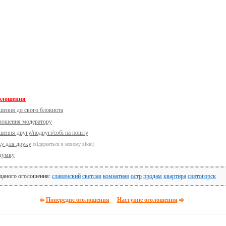
голошення
шення до свого блокнота
олошення модератору
шення другу/подругі/собі на пошту
ку для друку
(відкриється в новому вікні)
думку
 даного оголошення:
славянский
светлая
комнатная
остр
продам
квартира
святогорск
Попереднє оголошення
Наступне оголошення