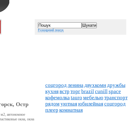
Розширений пошук
соцгород
ленина
двухкомн
дружбы
кухня
встр
торг
brazil
cunill
space
кофемолка
tauro
мебелью
транспорт
рядом
уютная
юбилейная
соцгород
горск, Остр
плеер
комнатная
6 м2, автономное
ластиковые окна, окна