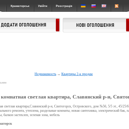
Краматорськ
Увійти
Реєстрація
Недвижимость
→
Квартиры 2-к продам
льним
 комнатная светлая квартира, Славянский р-н, Свято
ая светлая квартира,Славянский р-н, Святогорск, Островского, дом №56, 5/5 эт., 45/25/
ального ремонта, утеплена, раздельные комнаты, новая сантехника, электрический бак, п
, балкон застеклен, зеленая зона, мебель
маторск