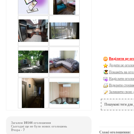
Виділити це о
Додати це оголо
Покажіть на ог
Надіслати оголо
Відкрити сторін
Залишити свою 
Пошукові теги для
Загалом
10144
оголошення
Сьогодні ще не було нових оголошень
Вчора -
7
Схожі оголошення: