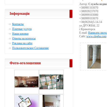
Автор:
Служба недви
+380981103070
+380939237070
Інформація
+380999103080
+380999103070
+38(06264)5-14-14
Контакты
ул.ДРУЖБЫ, 22
Платные услуги
г.Краматорск
E-mail:
Написати листа
Наши кнопки
Сайт:
www.slugba.com
Ответы на вопросы
Реклама на сайте
Пользовательское Соглашение
Фото-оголошення