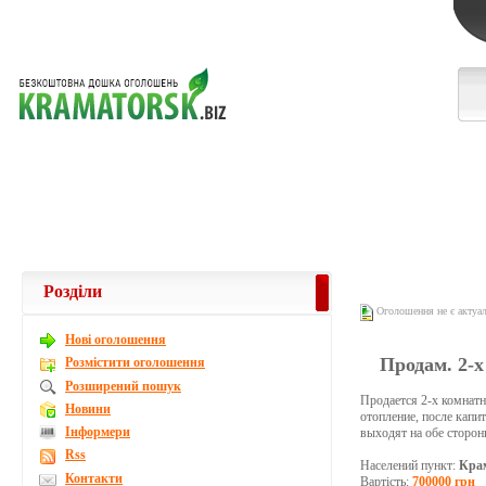
Розділи
Оголошення не є актуа
Новi оголошення
Продам. 2-х
Розмістити оголошення
Розширений пошук
Продается 2-х комнатн
Новини
отопление, после капит
Інформери
выходят на обе стороны
Rss
Населений пункт:
Кра
Контакти
Вартість:
700000 грн