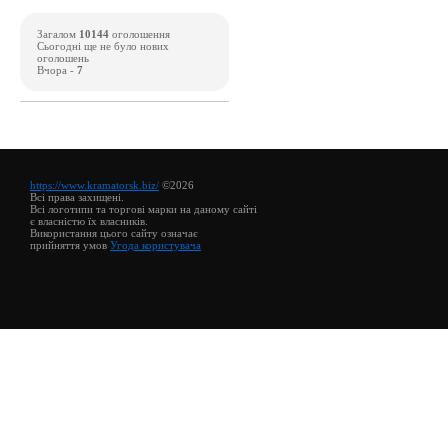
Загалом
10144
оголошення
Сьогодні ще не було нових
оголошень
Вчора -
7
https://www.kramatorsk.biz/
©2026
Всі права захищені.
Всі логотипи та торгові марки на даному сайті
є власністю їх власників.
Використання цього сайту означає
прийняття умов
Угода користувача