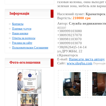
газовая колонка, окна выходят 
зеленая зона, мебель или вариа
Інформація
Населений пункт:
Краматорск
Вартість:
210000 грн
Автор:
Служба недвижимости
Контакты
автора)
Платные услуги
+380999103080
Наши кнопки
+380939237070
Ответы на вопросы
+380981103070
Реклама на сайте
+380999103070
+38(06264)5-14-14
Пользовательское Соглашение
ул.ДРУЖБЫ, 22
г.Краматорск
E-mail:
Написати листа автору
Фото-оголошення
Сайт:
www.slugba.com
Переходів 