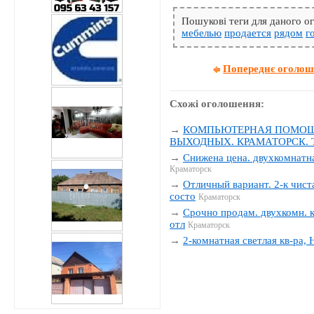
Пошукові теги для даного 
мебелью
продается
рядом
г
Попереднє оголо
Схожі оголошення:
→
КОМПЬЮТЕРНАЯ ПОМОЩЬ
ВЫХОДНЫХ. КРАМАТОРСК. Тел
→
Снижена цена. двухкомнатна
Краматорск
→
Отличный вариант. 2-к чиста
состо
Краматорск
→
Срочно продам. двухкомн. к
отл
Краматорск
→
2-комнатная светлая кв-ра,