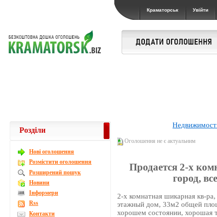
Краматорськ
Увійти
Недвижимост
Розділи
Оголошення не є актуальним
Новi оголошення
Розмістити оголошення
Продается 2-х ком
Розширений пошук
город, вс
Новини
Інформери
2-х комнатная шикарная кв-ра,
Rss
этажный дом, 33м2 общей площ
хорошем состоянии, хорошая т
Контакти