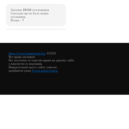
Загалом
10144
оголошення
Сьогодні ще не було нових
оголошень
Вчора -
7
https://www.kramatorsk.biz/
©2026
Всі права захищені.
Всі логотипи та торгові марки на даному сайті
є власністю їх власників.
Використання цього сайту означає
прийняття умов
Угода користувача