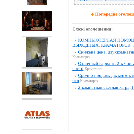
Попереднє оголо
Схожі оголошення:
→
КОМПЬЮТЕРНАЯ ПОМОЩЬ
ВЫХОДНЫХ. КРАМАТОРСК. Тел
→
Снижена цена. двухкомнатна
Краматорск
→
Отличный вариант. 2-к чиста
состо
Краматорск
→
Срочно продам. двухкомн. к
отл
Краматорск
→
2-комнатная светлая кв-ра,