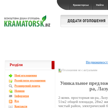
Краматорськ
Увійти
Недвижимост
Розділи
Оголошення не є актуальним
Новi оголошення
Розмістити оголошення
Уникальное предложе
Розширений пошук
ра, Лаз
Новини
Інформери
2-комн. просторная кв-ра, Лаз
Rss
51м2 общей площади, 28м2 жил
чистый район, электрический б
Контакти