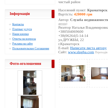
чистый район
Населений пункт:
Краматорск
Інформація
Вартість:
420000 грн
Автор:
Служба недвижимости
автора)
Контакты
Риэлтор Наталья Владимировн
Платные услуги
+380504069600
Наши кнопки
+38(06264)5-14-14
Ответы на вопросы
ул.ДРУЖБЫ, 22
Реклама на сайте
г.Краматорск
E-mail:
Написати листа автору
Пользовательское Соглашение
Сайт:
www.slugba.com
Переходів 
Фото-оголошення