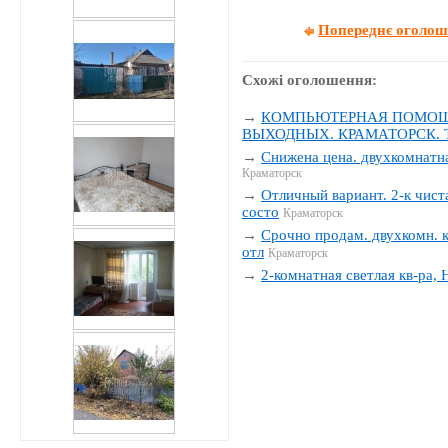
Попереднє оголо
Схожі оголошення:
→
КОМПЬЮТЕРНАЯ ПОМОЩЬ
ВЫХОДНЫХ. КРАМАТОРСК. Тел
→
Снижена цена. двухкомнатна
Краматорск
→
Отличный вариант. 2-к чиста
состо
Краматорск
→
Срочно продам. двухкомн. к
отл
Краматорск
→
2-комнатная светлая кв-ра,