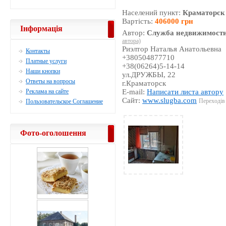
Населений пункт:
Краматорск
Вартість:
406000 грн
Інформація
Автор:
Служба недвижимости
автора)
Риэлтор Наталья Анатольевна
Контакты
+380504877710
Платные услуги
+38(06264)5-14-14
Наши кнопки
ул.ДРУЖБЫ, 22
Ответы на вопросы
г.Краматорск
Реклама на сайте
E-mail:
Написати листа автору
Сайт:
www.slugba.com
Переходів 
Пользовательское Соглашение
Фото-оголошення