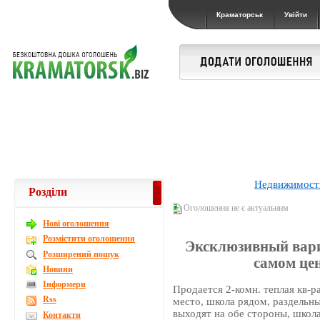
Краматорськ
Увійти
Недвижимост
Розділи
Оголошення не є актуальним
Новi оголошення
Розмістити оголошення
Эксклюзивный вариа
Розширений пошук
самом це
Новини
Інформери
Продается 2-комн. теплая кв-ра
Rss
место, школа рядом, раздельны
выходят на обе стороны, школ
Контакти