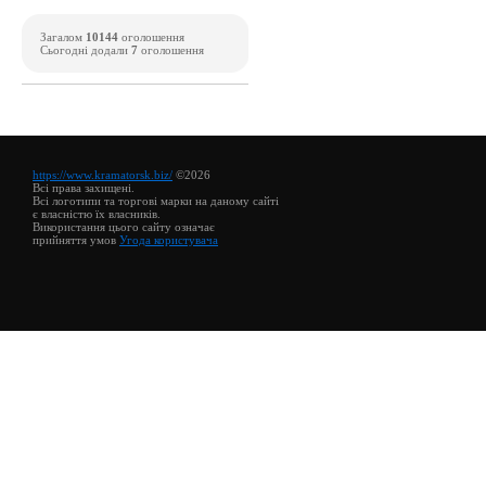
Загалом
10144
оголошення
Сьогодні додали
7
оголошення
https://www.kramatorsk.biz/
©2026
Всі права захищені.
Всі логотипи та торгові марки на даному сайті
є власністю їх власників.
Використання цього сайту означає
прийняття умов
Угода користувача