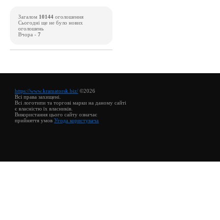
Загалом
10144
оголошення
Сьогодні ще не було нових
оголошень
Вчора -
7
https://www.kramatorsk.biz/
©2026
Всі права захищені.
Всі логотипи та торгові марки на даному сайті
є власністю їх власників.
Використання цього сайту означає
прийняття умов
Угода користувача