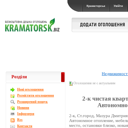
Краматорськ
Увійти
Недвижимост
Розділи
Оголошення не є актуальним
Новi оголошення
Розмістити оголошення
2-к чистая кварт
Розширений пошук
Автономное
Новини
Інформери
2-к, Ст.город, Мазура Дмитрия (
Rss
Автономное отопление, мебель 
место, остановки близко, нова
Контакти