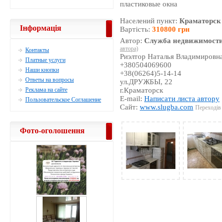
пластиковые окна
Населений пункт:
Краматорск
Інформація
Вартість:
310800 грн
Автор:
Служба недвижимости
автора)
Контакты
Риэлтор Наталья Владимировн
Платные услуги
+380504069600
Наши кнопки
+38(06264)5-14-14
Ответы на вопросы
ул.ДРУЖБЫ, 22
Реклама на сайте
г.Краматорск
E-mail:
Написати листа автору
Пользовательское Соглашение
Сайт:
www.slugba.com
Переходів 
Фото-оголошення