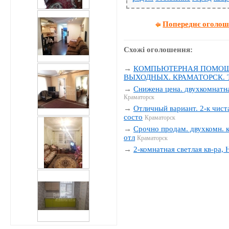
Попереднє оголо
Схожі оголошення:
→
КОМПЬЮТЕРНАЯ ПОМОЩЬ
ВЫХОДНЫХ. КРАМАТОРСК. Тел
→
Снижена цена. двухкомнатна
Краматорск
→
Отличный вариант. 2-к чиста
состо
Краматорск
→
Срочно продам. двухкомн. к
отл
Краматорск
→
2-комнатная светлая кв-ра,