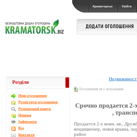
Краматорськ
Увійти
Недвижимост
Розділи
Оголошення не є актуальним
Новi оголошення
Розмістити оголошення
Срочно продается 2-х
Розширений пошук
, трансп
Новини
Інформери
Продается 2-х комн. кв., Дружб
Rss
кондиционер, новая крыша, хо
район
Контакти