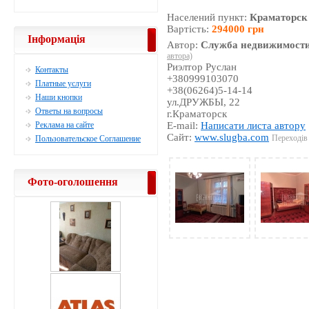
Населений пункт:
Краматорск
Вартість:
294000 грн
Інформація
Автор:
Служба недвижимости
автора)
Риэлтор Руслан
Контакты
+380999103070
Платные услуги
+38(06264)5-14-14
Наши кнопки
ул.ДРУЖБЫ, 22
Ответы на вопросы
г.Краматорск
Реклама на сайте
E-mail:
Написати листа автору
Сайт:
www.slugba.com
Переходів 
Пользовательское Соглашение
Фото-оголошення