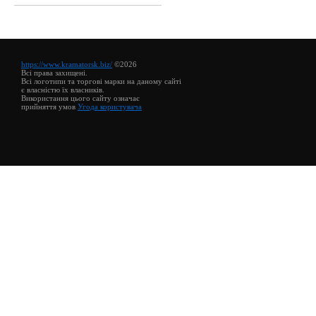
https://www.kramatorsk.biz/
©2026
Всі права захищені.
Всі логотипи та торгові марки на даному сайті
є власністю їх власників.
Використання цього сайту означає
прийняття умов
Угода користувача