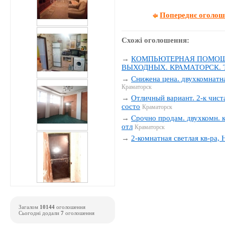
Попереднє оголо
Схожі оголошення:
→
КОМПЬЮТЕРНАЯ ПОМОЩЬ
ВЫХОДНЫХ. КРАМАТОРСК. Тел
→
Снижена цена. двухкомнатна
Краматорск
→
Отличный вариант. 2-к чиста
состо
Краматорск
→
Срочно продам. двухкомн. к
отл
Краматорск
→
2-комнатная светлая кв-ра,
Загалом
10144
оголошення
Сьогодні додали
7
оголошення