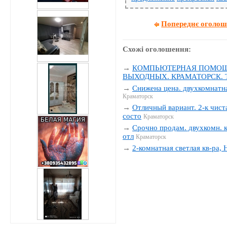
Попереднє оголо
Схожі оголошення:
→
КОМПЬЮТЕРНАЯ ПОМОЩЬ
ВЫХОДНЫХ. КРАМАТОРСК. Тел
→
Снижена цена. двухкомнатна
Краматорск
→
Отличный вариант. 2-к чиста
состо
Краматорск
→
Срочно продам. двухкомн. к
отл
Краматорск
→
2-комнатная светлая кв-ра,