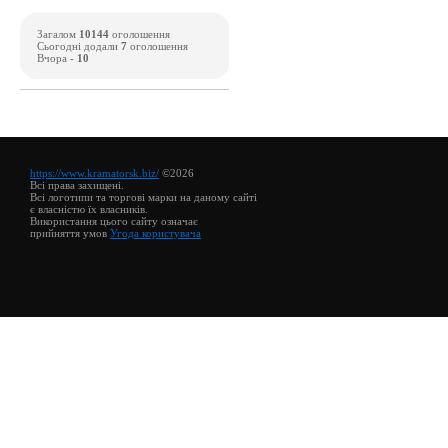
Загалом
10144
оголошення
Сьогодні додали
7
оголошення
Вчора -
10
https://www.kramatorsk.biz/
©2026
Всі права захищені.
Всі логотипи та торгові марки на даному сайті
є власністю їх власників.
Використання цього сайту означає
прийняття умов
Угода користувача