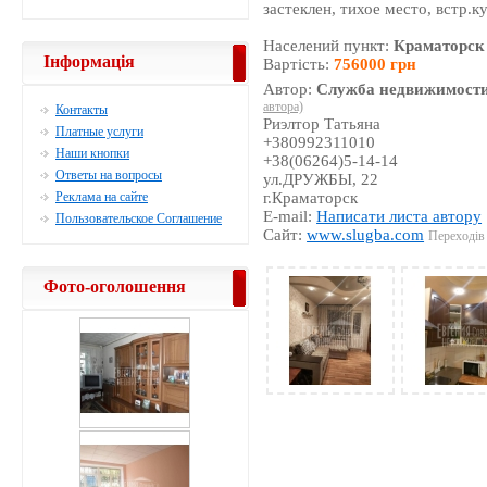
застеклен, тихое место, встр.к
Населений пункт:
Краматорск
Інформація
Вартість:
756000 грн
Автор:
Служба недвижимости
автора)
Контакты
Риэлтор Татьяна
Платные услуги
+380992311010
Наши кнопки
+38(06264)5-14-14
Ответы на вопросы
ул.ДРУЖБЫ, 22
Реклама на сайте
г.Краматорск
E-mail:
Написати листа автору
Пользовательское Соглашение
Сайт:
www.slugba.com
Переходів 
Фото-оголошення