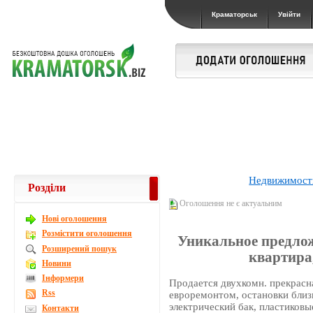
Краматорськ
Увійти
Недвижимост
Розділи
Оголошення не є актуальним
Новi оголошення
Розмістити оголошення
Уникальное предлож
Розширений пошук
квартира,
Новини
Інформери
Продается двухкомн. прекрасна
Rss
евроремонтом, остановки близк
электрический бак, пластиковы
Контакти