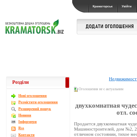
Краматорськ
Увійти
Недвижимост
Розділи
Оголошення не є актуальним
Новi оголошення
Розмістити оголошення
двухкомнатная чудесн
Розширений пошук
отл. со
Новини
Інформери
Продается двухкомнатная чудес
Rss
Машиностроителей, дом №2, 2/5
отличном состоянии, тихое мес
Контакти