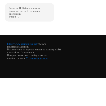
Загалом
10144
оголошення
Сьогодні ще не було нових
оголошень
Вчора -
7
https://www.kramatorsk.biz/
©2026
Всі права захищені.
Всі логотипи та торгові марки на даному сайті
є власністю їх власників.
Використання цього сайту означає
прийняття умов
Угода користувача