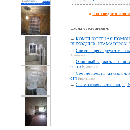
Попереднє оголо
Схожі оголошення:
→
КОМПЬЮТЕРНАЯ ПОМОЩЬ
ВЫХОДНЫХ. КРАМАТОРСК. Тел
→
Снижена цена. двухкомнатна
Краматорск
→
Отличный вариант. 2-к чиста
состо
Краматорск
→
Срочно продам. двухкомн. к
отл
Краматорск
→
2-комнатная светлая кв-ра,