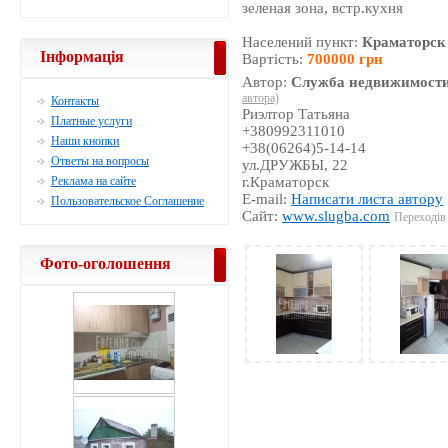
зеленая зона, встр.кухня
Населений пункт:
Краматорск
Інформація
Вартість:
700000 грн
Автор:
Служба недвижимости
автора)
Контакты
Риэлтор Татьяна
Платные услуги
+380992311010
Наши кнопки
+38(06264)5-14-14
Ответы на вопросы
ул.ДРУЖБЫ, 22
Реклама на сайте
г.Краматорск
E-mail:
Написати листа автору
Пользовательское Соглашение
Сайт:
www.slugba.com
Переходів 
Фото-оголошення