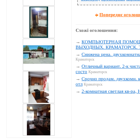
Попереднє оголо
Схожі оголошення:
→
КОМПЬЮТЕРНАЯ ПОМОЩЬ
ВЫХОДНЫХ. КРАМАТОРСК. Тел
→
Снижена цена. двухкомнатна
Краматорск
→
Отличный вариант. 2-к чиста
состо
Краматорск
→
Срочно продам. двухкомн. к
отл
Краматорск
→
2-комнатная светлая кв-ра,