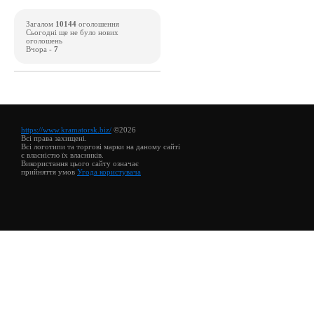
Загалом
10144
оголошення
Сьогодні ще не було нових
оголошень
Вчора -
7
https://www.kramatorsk.biz/
©2026
Всі права захищені.
Всі логотипи та торгові марки на даному сайті
є власністю їх власників.
Використання цього сайту означає
прийняття умов
Угода користувача