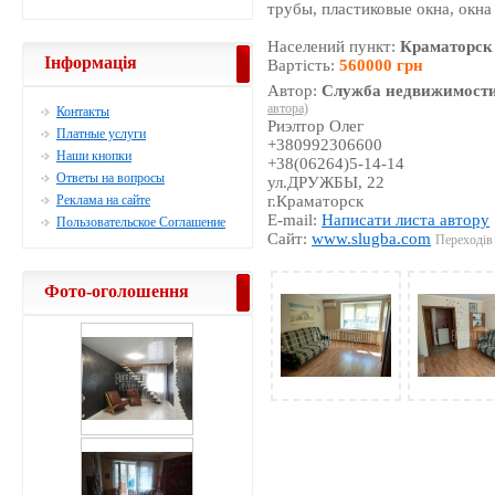
трубы, пластиковые окна, окна
Населений пункт:
Краматорск
Інформація
Вартість:
560000 грн
Автор:
Служба недвижимости
автора)
Контакты
Риэлтор Олег
Платные услуги
+380992306600
Наши кнопки
+38(06264)5-14-14
Ответы на вопросы
ул.ДРУЖБЫ, 22
Реклама на сайте
г.Краматорск
E-mail:
Написати листа автору
Пользовательское Соглашение
Сайт:
www.slugba.com
Переходів 
Фото-оголошення