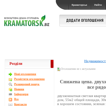
Краматорськ
Увійти
Недвижимост
Розділи
Оголошення не є актуальним
Новi оголошення
Розмістити оголошення
Снижена цена. двух
Розширений пошук
все ряд
Новини
Інформери
двухкомнатная светлая квартир
Rss
дом, 55м2 общей площади, 30м
в хорошем состоянии, зеленая з
Контакти