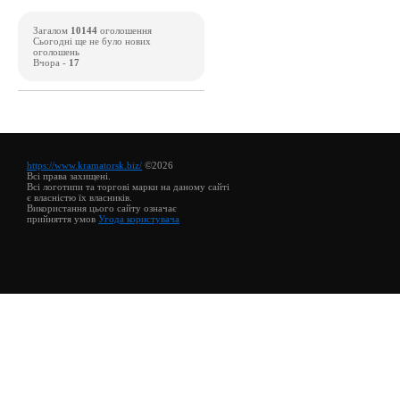
Загалом
10144
оголошення
Сьогодні ще не було нових
оголошень
Вчора -
17
https://www.kramatorsk.biz/
©2026
Всі права захищені.
Всі логотипи та торгові марки на даному сайті
є власністю їх власників.
Використання цього сайту означає
прийняття умов
Угода користувача