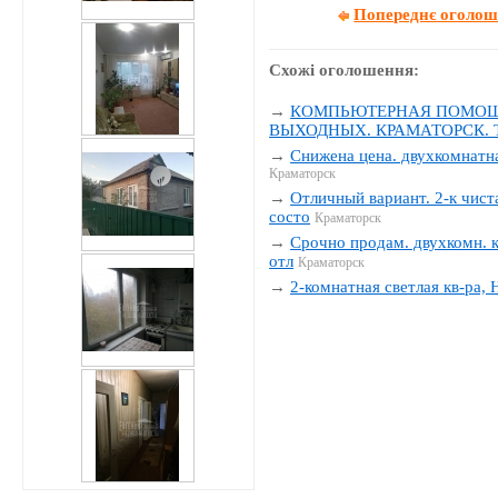
Попереднє оголо
Схожі оголошення:
→
КОМПЬЮТЕРНАЯ ПОМОЩЬ
ВЫХОДНЫХ. КРАМАТОРСК. Тел
→
Снижена цена. двухкомнатна
Краматорск
→
Отличный вариант. 2-к чиста
состо
Краматорск
→
Срочно продам. двухкомн. к
отл
Краматорск
→
2-комнатная светлая кв-ра,