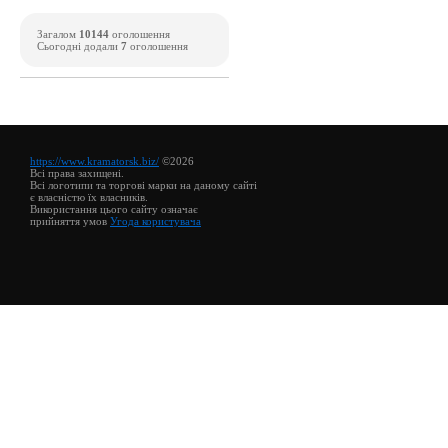
Загалом
10144
оголошення
Сьогодні додали
7
оголошення
https://www.kramatorsk.biz/
©2026
Всі права захищені.
Всі логотипи та торгові марки на даному сайті
є власністю їх власників.
Використання цього сайту означає
прийняття умов
Угода користувача