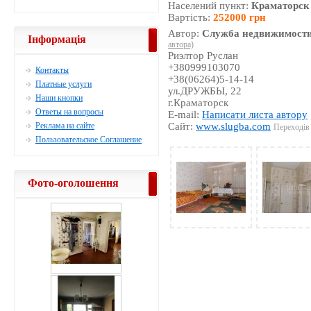
Населений пункт:
Краматорск
Вартість:
252000 грн
Автор:
Служба недвижимости
Інформація
автора)
Риэлтор Руслан
+380999103070
Контакты
+38(06264)5-14-14
Платные услуги
ул.ДРУЖБЫ, 22
Наши кнопки
г.Краматорск
Ответы на вопросы
E-mail:
Написати листа автору
Реклама на сайте
Сайт:
www.slugba.com
Переходів 
Пользовательское Соглашение
Фото-оголошення