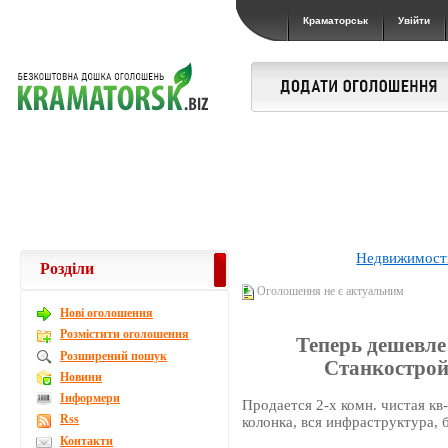
Краматорськ
Увійти
Недвижимост
Розділи
Оголошення не є актуальним
Новi оголошення
Розмістити оголошення
Теперь дешевле!
Розширений пошук
Станкострой,
Новини
Інформери
Продается 2-х комн. чистая кв
Rss
колонка, вся инфраструктура, 
Контакти