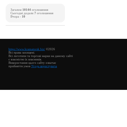
Загалом
10144
оголошення
Сьогодні додали
7
оголошення
Вчора -
10
https://www.kramatorsk.biz/
©2026
Всі права захищені.
Всі логотипи та торгові марки на даному сайті
є власністю їх власників.
Використання цього сайту означає
прийняття умов
Угода користувача