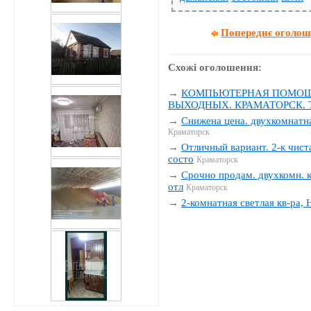
Попереднє оголо
Схожі оголошення:
→
КОМПЬЮТЕРНАЯ ПОМОЩЬ
ВЫХОДНЫХ. КРАМАТОРСК. Тел
→
Снижена цена. двухкомнатна
Краматорск
→
Отличный вариант. 2-к чиста
состо
Краматорск
→
Срочно продам. двухкомн. к
отл
Краматорск
→
2-комнатная светлая кв-ра,