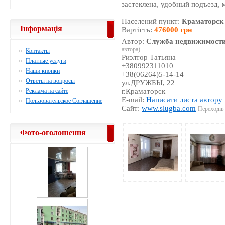
застеклена, удобный подъезд, 
Населений пункт:
Краматорск
Інформація
Вартість:
476000 грн
Автор:
Служба недвижимости
автора)
Контакты
Риэлтор Татьяна
Платные услуги
+380992311010
Наши кнопки
+38(06264)5-14-14
Ответы на вопросы
ул.ДРУЖБЫ, 22
Реклама на сайте
г.Краматорск
E-mail:
Написати листа автору
Пользовательское Соглашение
Сайт:
www.slugba.com
Переходів 
Фото-оголошення