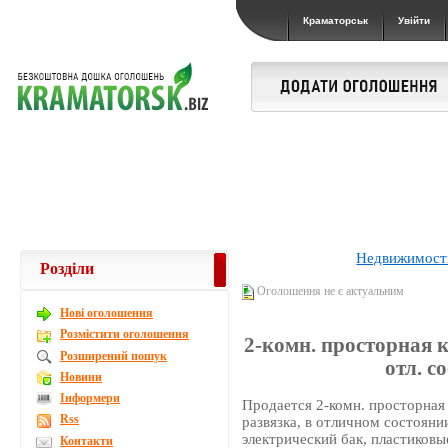
Краматорськ
Увійти
Недвижимост
Розділи
Оголошення не є актуальним
Новi оголошення
Розмістити оголошення
2-комн. просторная к
Розширений пошук
отл. с
Новини
Інформери
Продается 2-комн. просторная
Rss
развязка, в отличном состоянии
электрический бак, пластиковы
Контакти