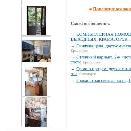
Попереднє оголо
Схожі оголошення:
→
КОМПЬЮТЕРНАЯ ПОМОЩЬ
ВЫХОДНЫХ. КРАМАТОРСК. Тел
→
Снижена цена. двухкомнатна
Краматорск
→
Отличный вариант. 2-к чиста
состо
Краматорск
→
Срочно продам. двухкомн. к
отл
Краматорск
→
2-комнатная светлая кв-ра,