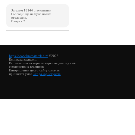
Загалом
10144
оголошення
Сьогодні ще не було нових
оголошень
Вчора -
7
https://www.kramatorsk.biz/
©2026
Всі права захищені.
Всі логотипи та торгові марки на даному сайті
є власністю їх власників.
Використання цього сайту означає
прийняття умов
Угода користувача