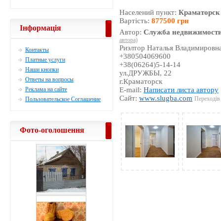
Населений пункт:
Краматорск
Вартість:
877500 грн
Інформація
Автор:
Служба недвижимости
автора)
Риэлтор Наталья Владимировн
Контакты
+380504069600
Платные услуги
+38(06264)5-14-14
Наши кнопки
ул.ДРУЖБЫ, 22
Ответы на вопросы
г.Краматорск
Реклама на сайте
E-mail:
Написати листа автору
Сайт:
www.slugba.com
Переходів 
Пользовательское Соглашение
Фото-оголошення