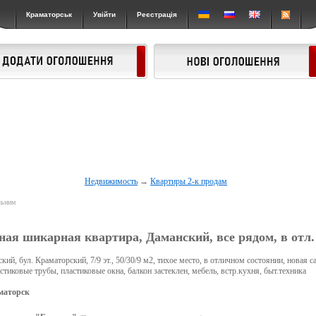
Краматорськ
Увійти
Реєстрація
Недвижимость
→
Квартиры 2-к продам
льним
ная шикарная квартира, Даманский, все рядом, в отл.
ий, бул. Краматорский, 7/9 эт., 50/30/9 м2, тихое место, в отличном состоянии, новая с
стиковые трубы, пластиковые окна, балкон застеклен, мебель, встр.кухня, быт.техника
маторск