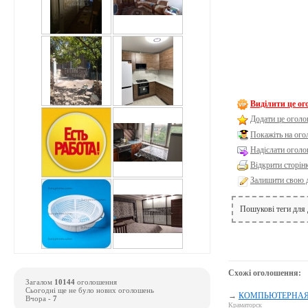
Виділити це о
Додати це оголо
Покажіть на ог
Надіслати оголо
Відкрити сторін
Залишити свою 
Пошукові теги для
Схожі оголошення:
Загалом
10144
оголошення
Сьогодні ще не було нових оголошень
→
КОМПЬЮТЕРНАЯ П
Вчора -
7
Краматорск