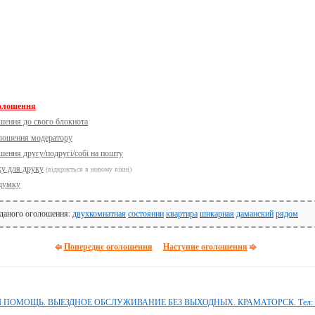
голошення
шення до свого блокнота
олошення модератору
шення другу/подругі/собі на пошту
ку для друку
(відкриється в новому вікні)
думку
 даного оголошення:
двухкомнатная
состоянии
квартира
шикарная
даманский
рядом
Попереднє оголошення
Наступне оголошення
ОМОЩЬ. ВЫЕЗДНОЕ ОБСЛУЖИВАНИЕ БЕЗ ВЫХОДНЫХ. КРАМАТОРСК. Тел: 09