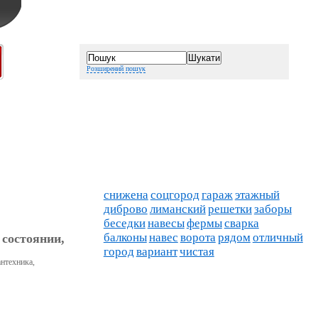
Розширений пошук
снижена
соцгород
гараж
этажный
диброво
лиманский
решетки
заборы
беседки
навесы
фермы
сварка
балконы
навес
ворота
рядом
отличный
 состоянии,
город
вариант
чистая
антехника,