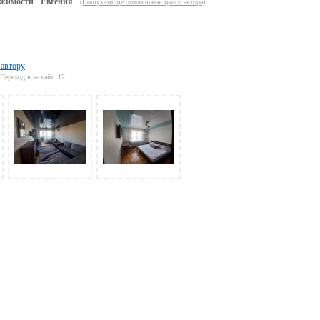
жимости "Евгения"
(Пошукати ще оголошення цього автора)
 автору
Переходів на сайт: 12