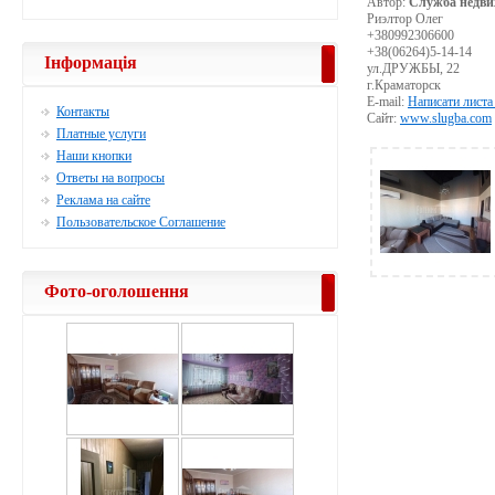
Автор:
Служба недви
Риэлтор Олег
+380992306600
+38(06264)5-14-14
Інформація
ул.ДРУЖБЫ, 22
г.Краматорск
E-mail:
Написати листа
Контакты
Сайт:
www.slugba.com
Платные услуги
Наши кнопки
Ответы на вопросы
Реклама на сайте
Пользовательское Соглашение
Фото-оголошення