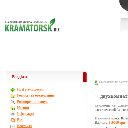
Розділи
Оголошення не є актуа
Новi оголошення
двухкомнат
Розмістити оголошення
Розширений пошук
двухкомнатная, Даманск
Новини
электрический бак, пла
Інформери
Населений пункт:
Кра
Rss
Вартість:
810000 грн
Контакти