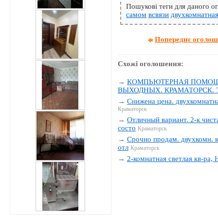
Пошукові теги для даного 
самом
всвязи
двухкомнатна
Попереднє оголо
Схожі оголошення:
→
КОМПЬЮТЕРНАЯ ПОМОЩЬ
ВЫХОДНЫХ. КРАМАТОРСК. Тел
→
Снижена цена. двухкомнатна
Краматорск
→
Отличный вариант. 2-к чиста
состо
Краматорск
→
Срочно продам. двухкомн. к
отл
Краматорск
→
2-комнатная светлая кв-ра,