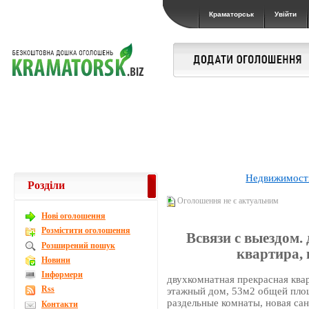
Краматорськ
Увійти
Недвижимост
Розділи
Оголошення не є актуальним
Новi оголошення
Розмістити оголошення
Всвязи с выездом.
Розширений пошук
квартира, 
Новини
Інформери
двухкомнатная прекрасная ква
Rss
этажный дом, 53м2 общей пло
раздельные комнаты, новая сан
Контакти