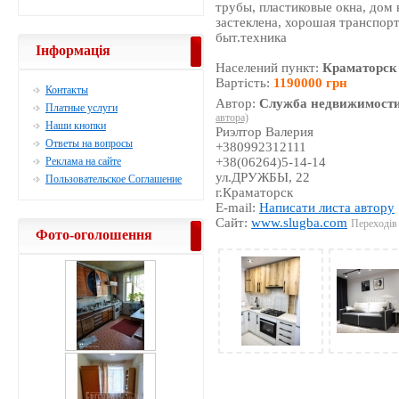
трубы, пластиковые окна, дом 
застеклена, хорошая транспортн
быт.техника
Інформація
Населений пункт:
Краматорск
Вартість:
1190000 грн
Контакты
Автор:
Служба недвижимости
Платные услуги
автора)
Наши кнопки
Риэлтор Валерия
Ответы на вопросы
+380992312111
Реклама на сайте
+38(06264)5-14-14
ул.ДРУЖБЫ, 22
Пользовательское Соглашение
г.Краматорск
E-mail:
Написати листа автору
Сайт:
www.slugba.com
Переходів 
Фото-оголошення