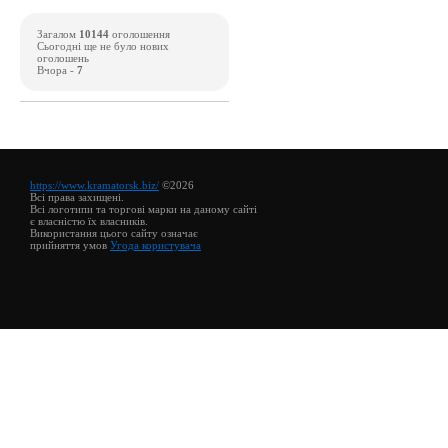
Загалом
10144
оголошення
Сьогодні ще не було нових
оголошень
Вчора -
7
https://www.kramatorsk.biz/
©2026
Всі права захищені.
Всі логотипи та торгові марки на даному сайті
є власністю їх власників.
Використання цього сайту означає
прийняття умов
Угода користувача