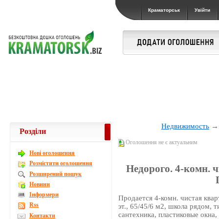
Краматорськ
Увійти
Недвижимость
Розділи
Оголошення не є актуальним
Новi оголошення
Розмістити оголошення
Недорого. 4-комн. 
Розширений пошук
Новини
Інформери
Продается 4-комн. чистая квар
Rss
эт., 65/45/6 м2, школа рядом, 
сантехника, пластиковые окна,
Контакти