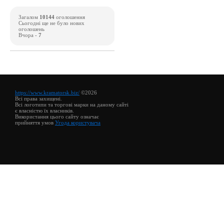
Загалом
10144
оголошення
Сьогодні ще не було нових
оголошень
Вчора -
7
https://www.kramatorsk.biz/
©2026
Всі права захищені.
Всі логотипи та торгові марки на даному сайті
є власністю їх власників.
Використання цього сайту означає
прийняття умов
Угода користувача