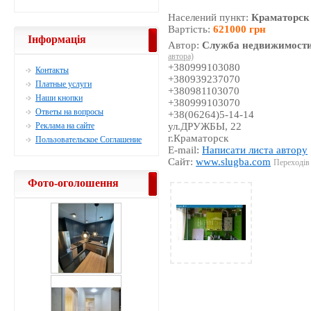
Населений пункт:
Краматорск
Вартість:
621000 грн
Інформація
Автор:
Служба недвижимости
автора)
+380999103080
Контакты
+380939237070
Платные услуги
+380981103070
Наши кнопки
+380999103070
Ответы на вопросы
+38(06264)5-14-14
Реклама на сайте
ул.ДРУЖБЫ, 22
г.Краматорск
Пользовательское Соглашение
E-mail:
Написати листа автору
Сайт:
www.slugba.com
Переходів 
Фото-оголошення