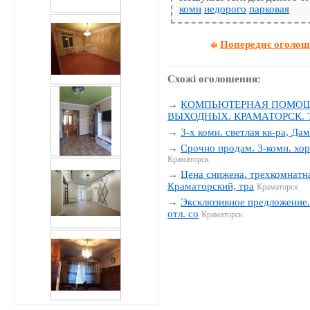
комн
недорого
парковая
Попереднє оголо
Схожі оголошення:
→
КОМПЬЮТЕРНАЯ ПОМОЩЬ
ВЫХОДНЫХ. КРАМАТОРСК. Тел
→
3-х комн. светлая кв-ра, Да
→
Срочно продам. 3-комн. хор
Краматорск
→
Цена снижена. трехкомнатна
Краматорский, тра
Краматорск
→
Эксклюзивное предложение. 
отл. со
Краматорск