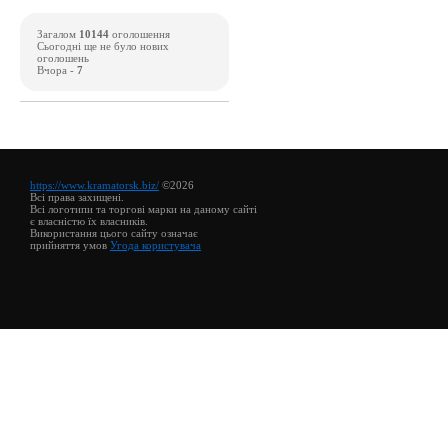
Загалом
10144
оголошення
Сьогодні ще не було нових
оголошень
Вчора -
7
https://www.kramatorsk.biz/
©2026
Всі права захищені.
Всі логотипи та торгові марки на даному сайті
є власністю їх власників.
Використання цього сайту означає
прийняття умов
Угода користувача