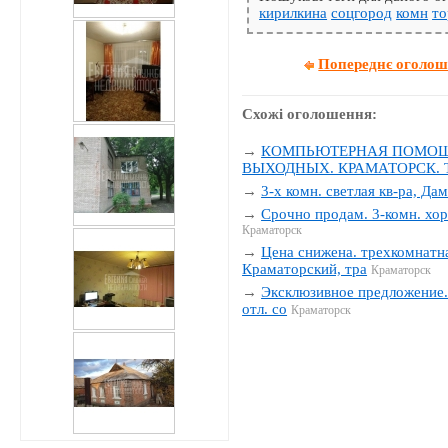
кирилкина
соцгород
комн
то
Попереднє оголо
Схожі оголошення:
→
КОМПЬЮТЕРНАЯ ПОМОЩЬ
ВЫХОДНЫХ. КРАМАТОРСК. Тел
→
3-х комн. светлая кв-ра, Да
→
Срочно продам. 3-комн. хор
Краматорск
→
Цена снижена. трехкомнатна
Краматорский, тра
Краматорск
→
Эксклюзивное предложение. 
отл. со
Краматорск