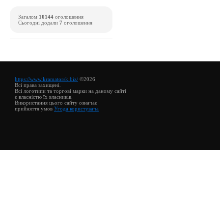
Загалом
10144
оголошення
Сьогодні додали
7
оголошення
https://www.kramatorsk.biz/
©2026
Всі права захищені.
Всі логотипи та торгові марки на даному сайті
є власністю їх власників.
Використання цього сайту означає
прийняття умов
Угода користувача