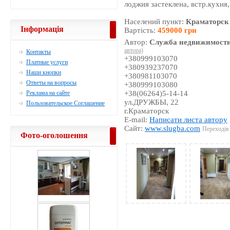
лоджия застеклена, встр.кухня
Населений пункт:
Краматорск
Інформація
Вартість:
459000 грн
Автор:
Служба недвижимости
автора)
Контакты
+380999103070
Платные услуги
+380939237070
Наши кнопки
+380981103070
Ответы на вопросы
+380999103080
Реклама на сайте
+38(06264)5-14-14
ул.ДРУЖБЫ, 22
Пользовательское Соглашение
г.Краматорск
E-mail:
Написати листа автору
Сайт:
www.slugba.com
Переходів 
Фото-оголошення