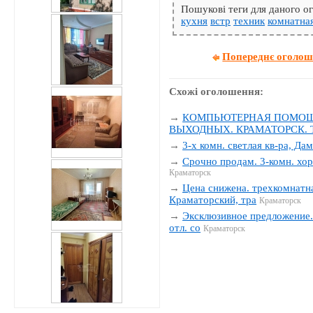
Пошукові теги для даного 
кухня
встр
техник
комнатна
Попереднє оголо
Схожі оголошення:
→
КОМПЬЮТЕРНАЯ ПОМОЩЬ
ВЫХОДНЫХ. КРАМАТОРСК. Тел
→
3-х комн. светлая кв-ра, Да
→
Срочно продам. 3-комн. хор
Краматорск
→
Цена снижена. трехкомнатна
Краматорский, тра
Краматорск
→
Эксклюзивное предложение. 
отл. со
Краматорск