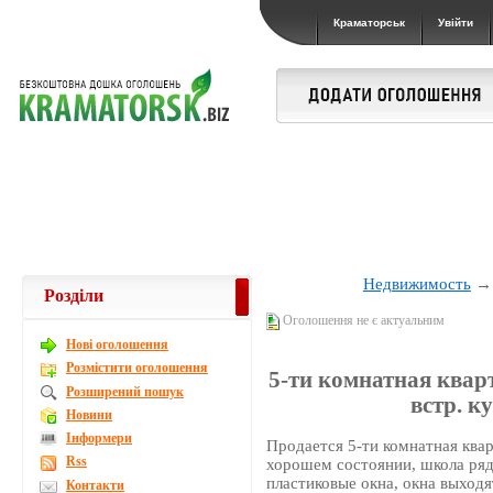
Краматорськ
Увійти
Недвижимость
Розділи
Оголошення не є актуальним
Новi оголошення
Розмістити оголошення
5-ти комнатная кварт
Розширений пошук
встр. к
Новини
Інформери
Продается 5-ти комнатная квар
Rss
хорошем состоянии, школа рядо
пластиковые окна, окна выходя
Контакти