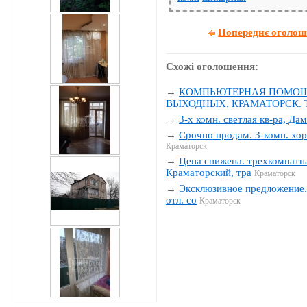
Попереднє оголо
Схожі оголошення:
→
КОМПЬЮТЕРНАЯ ПОМОЩЬ
ВЫХОДНЫХ. КРАМАТОРСК. Тел
→
3-х комн. светлая кв-ра, Да
→
Срочно продам. 3-комн. хор
Краматорск
→
Цена снижена. трехкомнатна
Краматорский, тра
Краматорск
→
Эксклюзивное предложение. 
отл. со
Краматорск