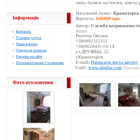
окна, балкон застеклен, школа
Населений пункт:
Краматорск
Інформація
Вартість:
648000 грн
Автор:
Служба недвижимости
автора)
Контакты
Риэлтор Оксана
Платные услуги
+380992312111
Наши кнопки
+38(06264)5-14-14
Ответы на вопросы
ул.ДРУЖБЫ, 22
Реклама на сайте
г.Краматорск
E-mail:
Написати листа автору
Пользовательское Соглашение
Сайт:
www.slugba.com
Переходів 
Фото-оголошення