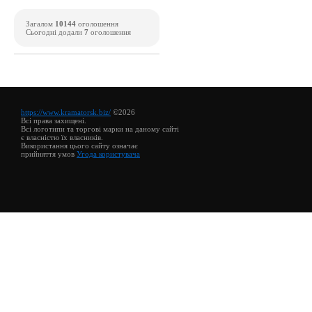
Загалом
10144
оголошення
Сьогодні додали
7
оголошення
https://www.kramatorsk.biz/
©2026
Всі права захищені.
Всі логотипи та торгові марки на даному сайті
є власністю їх власників.
Використання цього сайту означає
прийняття умов
Угода користувача