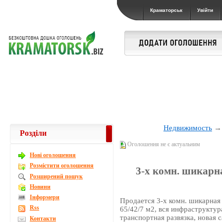
Краматорськ
Увійти
Недвижимость
Розділи
Оголошення не є актуальним
Новi оголошення
Розмістити оголошення
3-х комн. шикарна
Розширений пошук
Новини
Інформери
Продается 3-х комн. шикарная 
Rss
65/42/7 м2, вся инфраструкту
транспортная развязка, новая 
Контакти