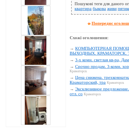
Пошукові теги для даного 
квартира
быкова
живи
пятик
Попереднє оголо
Схожі оголошення:
→
КОМПЬЮТЕРНАЯ ПОМОЩЬ
ВЫХОДНЫХ. КРАМАТОРСК. Тел
→
3-х комн. светлая кв-ра, Да
→
Срочно продам. 3-комн. хор
Краматорск
→
Цена снижена. трехкомнатна
Краматорский, тра
Краматорск
→
Эксклюзивное предложение. 
отл. со
Краматорск