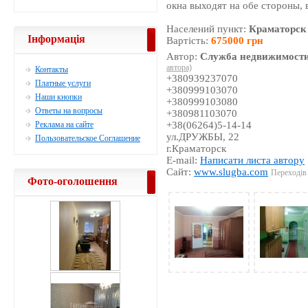
окна выходят на обе стороны, 
Населений пункт:
Краматорск
Інформація
Вартість:
675000 грн
Автор:
Служба недвижимости
автора)
Контакты
+380939237070
Платные услуги
+380999103070
Наши кнопки
+380999103080
Ответы на вопросы
+380981103070
Реклама на сайте
+38(06264)5-14-14
ул.ДРУЖБЫ, 22
Пользовательское Соглашение
г.Краматорск
E-mail:
Написати листа автору
Сайт:
www.slugba.com
Переходів 
Фото-оголошення