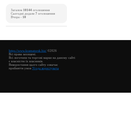
Загалом
10144
оголошення
Сьогодні додали
7
оголошення
Вчора -
10
https://www.kramatorsk.biz/
©2026
Всі права захищені.
Всі логотипи та торгові марки на даному сайті
є власністю їх власників.
Використання цього сайту означає
прийняття умов
Угода користувача