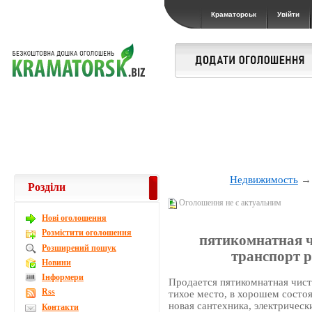
Краматорськ
Увійти
Недвижимость
Розділи
Оголошення не є актуальним
Новi оголошення
Розмістити оголошення
пятикомнатная ч
Розширений пошук
транспорт р
Новини
Інформери
Продается пятикомнатная чистая
Rss
тихое место, в хорошем состо
новая сантехника, электрическ
Контакти