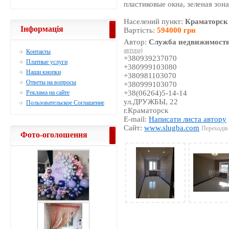
пластиковые окна, зеленая зон
Населений пункт:
Краматорск
Інформація
Вартість:
594000 грн
Автор:
Служба недвижимости
автора)
Контакты
+380939237070
Платные услуги
+380999103080
Наши кнопки
+380981103070
Ответы на вопросы
+380999103070
Реклама на сайте
+38(06264)5-14-14
ул.ДРУЖБЫ, 22
Пользовательское Соглашение
г.Краматорск
E-mail:
Написати листа автору
Сайт:
www.slugba.com
Переходів 
Фото-оголошення