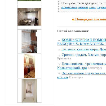
Пошукові теги для даного 
комнатная
новый
свет
рядо
Попереднє оголо
Схожі оголошення:
→
КОМПЬЮТЕРНАЯ ПОМОЩЬ
ВЫХОДНЫХ. КРАМАТОРСК. Тел
→
3-х комн. светлая кв-ра, Да
→
Срочно продам. 3-комн. хор
Краматорск
→
Цена снижена. трехкомнатна
Краматорский, тра
Краматорск
→
Эксклюзивное предложение. 
отл. со
Краматорск