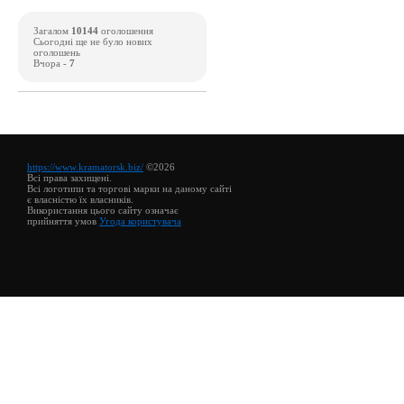
Загалом
10144
оголошення
Сьогодні ще не було нових
оголошень
Вчора -
7
https://www.kramatorsk.biz/
©2026
Всі права захищені.
Всі логотипи та торгові марки на даному сайті
є власністю їх власників.
Використання цього сайту означає
прийняття умов
Угода користувача