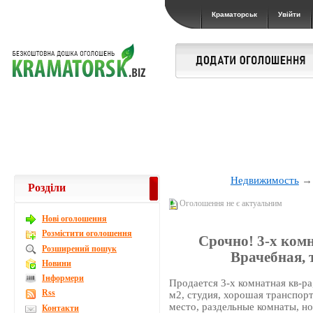
Краматорськ
Увійти
Недвижимость
Розділи
Оголошення не є актуальним
Новi оголошення
Розмістити оголошення
Срочно! 3-х комн
Розширений пошук
Врачебная, 
Новини
Інформери
Продается 3-х комнатная кв-ра
Rss
м2, студия, хорошая транспорт
место, раздельные комнаты, но
Контакти