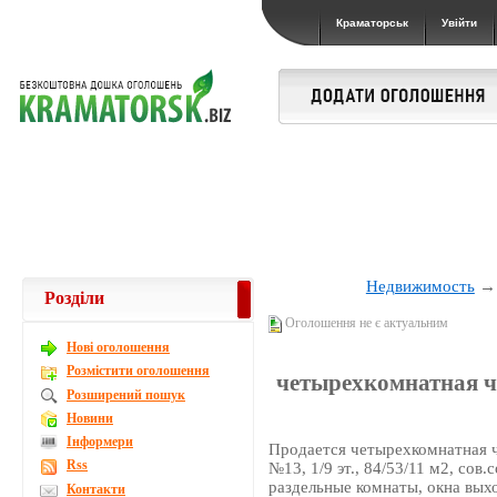
Краматорськ
Увійти
Недвижимость
Розділи
Оголошення не є актуальним
Новi оголошення
Розмістити оголошення
четырехкомнатная чу
Розширений пошук
Новини
Інформери
Продается четырехкомнатная ч
Rss
№13, 1/9 эт., 84/53/11 м2, сов
раздельные комнаты, окна выхо
Контакти