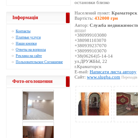
остановки близко
Населений пункт:
Краматорск
Інформація
Вартість:
432000 грн
Автор:
Служба недвижимости
автора)
Контакты
+380999103080
Платные услуги
+380981103070
Наши кнопки
+380939237070
Ответы на вопросы
+380999103070
Реклама на сайте
+38(06264)5-14-14
ул.ДРУЖБЫ, 22
Пользовательское Соглашение
г.Краматорск
E-mail:
Написати листа автору
Сайт:
www.slugba.com
Переходів 
Фото-оголошення