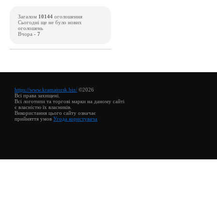
Загалом
10144
оголошення
Сьогодні ще не було нових
оголошень
Вчора -
7
https://www.kramatorsk.biz/
©2026
Всі права захищені.
Всі логотипи та торгові марки на даному сайті
є власністю їх власників.
Використання цього сайту означає
прийняття умов
Угода користувача