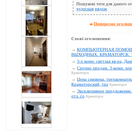
Пошукові теги для даного 
чудесная
рядом
Попереднє оголо
Схожі оголошення:
→
КОМПЬЮТЕРНАЯ ПОМОЩЬ
ВЫХОДНЫХ. КРАМАТОРСК. Тел
→
3-х комн. светлая кв-ра, Да
→
Срочно продам. 3-комн. хор
Краматорск
→
Цена снижена. трехкомнатна
Краматорский, тра
Краматорск
→
Эксклюзивное предложение. 
отл. со
Краматорск