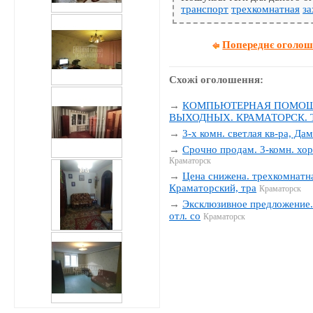
транспорт
трехкомнатная
за
Попереднє оголо
Схожі оголошення:
→
КОМПЬЮТЕРНАЯ ПОМОЩЬ
ВЫХОДНЫХ. КРАМАТОРСК. Тел
→
3-х комн. светлая кв-ра, Да
→
Срочно продам. 3-комн. хор
Краматорск
→
Цена снижена. трехкомнатна
Краматорский, тра
Краматорск
→
Эксклюзивное предложение. 
отл. со
Краматорск