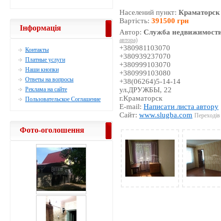
Населений пункт:
Краматорск
Вартість:
391500 грн
Інформація
Автор:
Служба недвижимости
автора)
+380981103070
Контакты
+380939237070
Платные услуги
+380999103070
Наши кнопки
+380999103080
Ответы на вопросы
+38(06264)5-14-14
Реклама на сайте
ул.ДРУЖБЫ, 22
г.Краматорск
Пользовательское Соглашение
E-mail:
Написати листа автору
Сайт:
www.slugba.com
Переходів 
Фото-оголошення