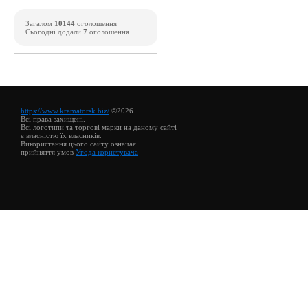
Загалом
10144
оголошення
Сьогодні додали
7
оголошення
https://www.kramatorsk.biz/
©2026
Всі права захищені.
Всі логотипи та торгові марки на даному сайті
є власністю їх власників.
Використання цього сайту означає
прийняття умов
Угода користувача