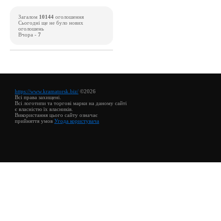
Загалом
10144
оголошення
Сьогодні ще не було нових
оголошень
Вчора -
7
https://www.kramatorsk.biz/
©2026
Всі права захищені.
Всі логотипи та торгові марки на даному сайті
є власністю їх власників.
Використання цього сайту означає
прийняття умов
Угода користувача