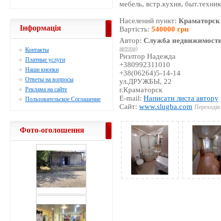
мебель, встр.кухня, быт.техни
Населений пункт:
Краматорск
Інформація
Вартість:
540000 грн
Автор:
Служба недвижимости
автора)
Контакты
Риэлтор Надежда
Платные услуги
+380992311010
Наши кнопки
+38(06264)5-14-14
Ответы на вопросы
ул.ДРУЖБЫ, 22
Реклама на сайте
г.Краматорск
E-mail:
Написати листа автору
Пользовательское Соглашение
Сайт:
www.slugba.com
Переходів 
Фото-оголошення