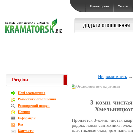
Краматорськ
Увійти
Недвижимость
Розділи
Оголошення не є актуальним
Новi оголошення
Розмістити оголошення
3-комн. чистая
Розширений пошук
Хмельницкого
Новини
Інформери
Продается 3-комн. чистая ква
Rss
рядом, новая сантехника, элек
пластиковые окна, дом панельн
Контакти