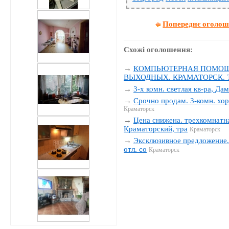
Попереднє оголо
Схожі оголошення:
→
КОМПЬЮТЕРНАЯ ПОМОЩЬ
ВЫХОДНЫХ. КРАМАТОРСК. Тел
→
3-х комн. светлая кв-ра, Да
→
Срочно продам. 3-комн. хор
Краматорск
→
Цена снижена. трехкомнатна
Краматорский, тра
Краматорск
→
Эксклюзивное предложение. 
отл. со
Краматорск