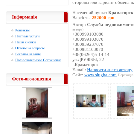
стороны или вариант обмена н
Населений пункт:
Краматорск
Інформація
Вартість:
252000 грн
Автор:
Служба недвижимости
автора)
Контакты
+380999103080
Платные услуги
+380999103070
Наши кнопки
+380939237070
Ответы на вопросы
+380981103070
Реклама на сайте
+38(06264)5-14-14
ул.ДРУЖБЫ, 22
Пользовательское Соглашение
г.Краматорск
E-mail:
Написати листа автору
Сайт:
www.slugba.com
Переходів 
Фото-оголошення