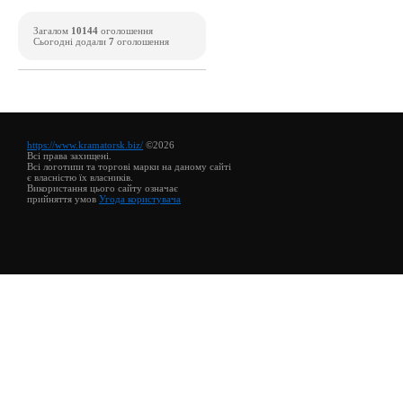
Загалом
10144
оголошення
Сьогодні додали
7
оголошення
https://www.kramatorsk.biz/
©2026
Всі права захищені.
Всі логотипи та торгові марки на даному сайті
є власністю їх власників.
Використання цього сайту означає
прийняття умов
Угода користувача