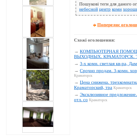
Пошукові теги для даного 
небесной
центр
комн
хорош
Попереднє оголо
Схожі оголошення:
→
КОМПЬЮТЕРНАЯ ПОМОЩЬ
ВЫХОДНЫХ. КРАМАТОРСК. Тел
→
3-х комн. светлая кв-ра, Да
→
Срочно продам. 3-комн. хор
Краматорск
→
Цена снижена. трехкомнатна
Краматорский, тра
Краматорск
→
Эксклюзивное предложение. 
отл. со
Краматорск