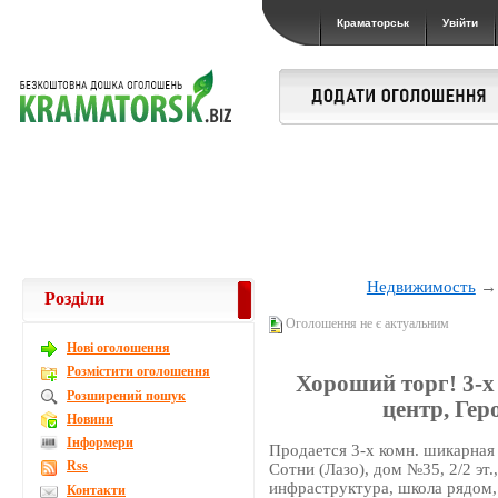
Краматорськ
Увійти
Недвижимость
Розділи
Оголошення не є актуальним
Новi оголошення
Розмістити оголошення
Хороший торг! 3-х
Розширений пошук
центр, Гер
Новини
Інформери
Продается 3-х комн. шикарная
Rss
Сотни (Лазо), дом №35, 2/2 эт.,
инфраструктура, школа рядом,
Контакти