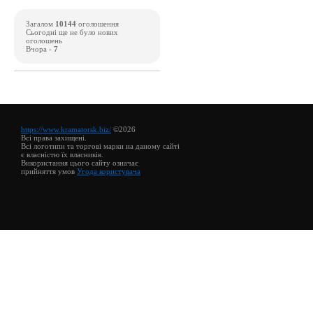
Загалом
10144
оголошення
Сьогодні ще не було нових
оголошень
Вчора -
7
https://www.kramatorsk.biz/
©2026
Всі права захищені.
Всі логотипи та торгові марки на даному сайті
є власністю їх власників.
Використання цього сайту означає
прийняття умов
Угода користувача