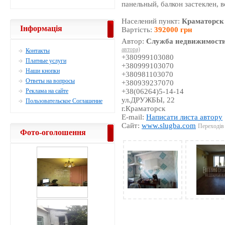
панельный, балкон застеклен, 
Населений пункт:
Краматорск
Інформація
Вартість:
392000 грн
Автор:
Служба недвижимости
автора)
Контакты
+380999103080
Платные услуги
+380999103070
Наши кнопки
+380981103070
Ответы на вопросы
+380939237070
Реклама на сайте
+38(06264)5-14-14
ул.ДРУЖБЫ, 22
Пользовательское Соглашение
г.Краматорск
E-mail:
Написати листа автору
Сайт:
www.slugba.com
Переходів 
Фото-оголошення