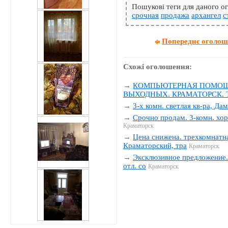
Пошукові теги для даного 
срочная
продажа
архангел
с
Попереднє оголо
Схожі оголошення:
→
КОМПЬЮТЕРНАЯ ПОМОЩЬ
ВЫХОДНЫХ. КРАМАТОРСК. Тел
→
3-х комн. светлая кв-ра, Да
→
Срочно продам. 3-комн. хор
Краматорск
→
Цена снижена. трехкомнатна
Краматорский, тра
Краматорск
→
Эксклюзивное предложение. 
отл. со
Краматорск