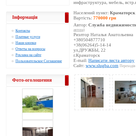
инфраструктура, мебель, встр.
Населений пункт:
Краматорск
Інформація
Вартість:
770000 грн
Автор:
Служба недвижимости
автора)
Контакты
Риэлтор Наталья Анатольевна
Платные услуги
+380504877710
Наши кнопки
+38(06264)5-14-14
Ответы на вопросы
ул.ДРУЖБЫ, 22
Реклама на сайте
г.Краматорск
E-mail:
Написати листа автору
Пользовательское Соглашение
Сайт:
www.slugba.com
Переходів 
Фото-оголошення