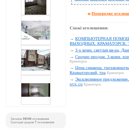
Попереднє оголо
Схожі оголошення:
→
КОМПЬЮТЕРНАЯ ПОМОЩЬ
ВЫХОДНЫХ. КРАМАТОРСК. Тел
→
3-х комн. светлая кв-ра, Да
→
Срочно продам. 3-комн. хор
Краматорск
→
Цена снижена. трехкомнатна
Краматорский, тра
Краматорск
→
Эксклюзивное предложение. 
отл. со
Краматорск
Загалом
10144
оголошення
Сьогодні додали
7
оголошення