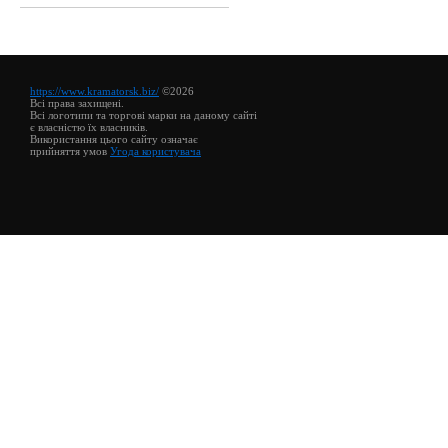
https://www.kramatorsk.biz/
©2026
Всі права захищені.
Всі логотипи та торгові марки на даному сайті
є власністю їх власників.
Використання цього сайту означає
прийняття умов
Угода користувача