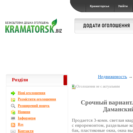
Краматорськ
Увійти
Недвижимость
Розділи
Оголошення не є актуальним
Новi оголошення
Розмістити оголошення
Срочный вариант. 
Розширений пошук
Даманский
Новини
Інформери
Продается 3-комн. светлая ква
Rss
с евроремонтом, раздельные к
бак, пластиковые окна, окна вы
Контакти