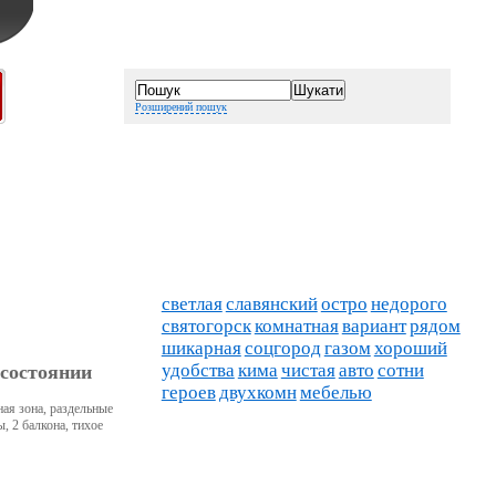
Розширений пошук
светлая
славянский
остро
недорого
святогорск
комнатная
вариант
рядом
шикарная
соцгород
газом
хороший
удобства
кима
чистая
авто
сотни
 состоянии
героев
двухкомн
мебелью
ная зона, раздельные
, 2 балкона, тихое