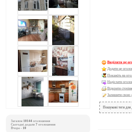
Виділити це о
Додати це оголо
Покажіть на ог
Надіслати оголо
Відкрити сторін
Залишити свою 
Пошукові теги для
Загалом
10144
оголошення
Сьогодні додали
7
оголошення
Вчора -
10