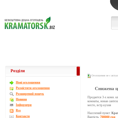
Розділи
Оголошення не є актуа
Новi оголошення
Снижена це
Розмістити оголошення
Розширений пошук
Продается 3-х комн. кв
Новини
комнаты, новая сантех
Інформери
место, встр.кухня
Rss
Населений пункт:
Кра
Контакти
Вартість:
700000 грн