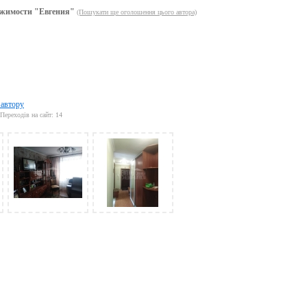
жимости "Евгения"
(Пошукати ще оголошення цього автора)
 автору
Переходів на сайт: 14