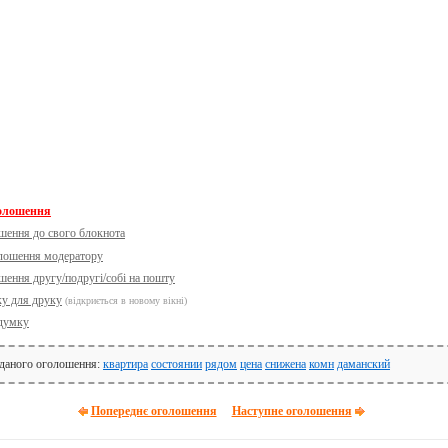
голошення
шення до свого блокнота
олошення модератору
шення другу/подругі/собі на пошту
ку для друку
(відкриється в новому вікні)
думку
 даного оголошення:
квартира
состоянии
рядом
цена
снижена
комн
даманский
Попереднє оголошення
Наступне оголошення