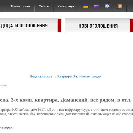
Краматорськ
Увійти
Реєстрація
Недвижимость
→
Квартиры 3-к и более продам
льним
на. 3-х комн. квартира, Даманский, все рядом, в отл.
артира, Юбилейная, дом №17, 7/9 эт., , вся инфраструктура, в отличном состоянии, зеле
ника, электрический бак, пластиковые окна, дом кирпичный, окна выходят на обе стороны
маторск