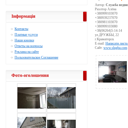
Автор:
Служба недви
Риэлтор Алёна
+380999103070
Інформація
+380939237070
+380981103070
+380999103080
Контакты
+38(06264)5-14-14
Платные услуги
ул.ДРУЖБЫ, 22
г.Краматорск
Наши кнопки
E-mail:
Написати листа
Ответы на вопросы
Сайт:
www.slugba.com
Реклама на сайте
Пользовательское Соглашение
Фото-оголошення