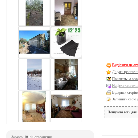
Виділити це о
Додати це оголо
Покажіть на ог
Надіслати оголо
Відкрити сторін
Залишити свою 
Пошукові теги для
Загалом
10144
оголошення