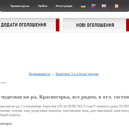
Краматорськ
Увійти
Реєстрація
Недвижимость
→
Квартиры 3-к и более продам
льним
 чудесная кв-ра, Красногорка, все рядом, в отл. состо
удесная кв-ра, Соловьяненко Анатолия (50 лет ВЛКСМ), 6 этаж 9 этажного дома, 65/39/
тоянии, зеленая зона, раздельные комнаты, пластиковые окна, дом панельный, окна выхо
обный подъезд
маторск