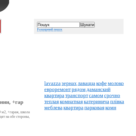
Розширений пошук
lavazza
зернах
лавацца
кофе
молоко
евроремонт
рядом
даманский
квартира
транспорт
самом
срочно
теплая
комнатная
катеринича
плівка
янии, +гар
меблева
квартира
парковая
комн
9 м2, +гараж, школа
дят на обе стороны,