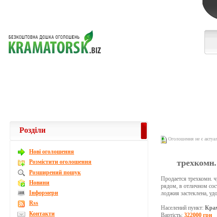
Розділи
Оголошення не є актуа
Новi оголошення
трехкомн.
Розмістити оголошення
Розширений пошук
Продается трехкомн. ч
Новини
рядом, в отличном сос
Інформери
лоджия застеклена, уд
Rss
Населений пункт:
Кра
Контакти
Вартість:
322000 грн