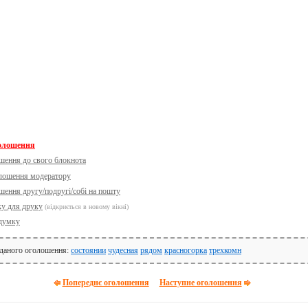
голошення
шення до свого блокнота
олошення модератору
шення другу/подругі/собі на пошту
ку для друку
(відкриється в новому вікні)
думку
 даного оголошення:
состоянии
чудесная
рядом
красногорка
трехкомн
Попереднє оголошення
Наступне оголошення