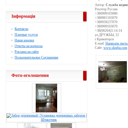
Автор:
Служба недви
Риэлтор Руслан
+380999103080
Інформація
+380981103070
+380939237070
+380999103070
Контакты
+38(06264)5-14-14
Платные услуги
ул.ДРУЖБЫ, 22
г.Краматорск
Наши кнопки
E-mail:
Написати листа
Ответы на вопросы
Сайт:
www.slugba.com
Реклама на сайте
Пользовательское Соглашение
Фото-оголошення