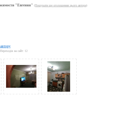
жимости "Евгения"
(Пошукати ще оголошення цього автора)
 автору
Переходів на сайт: 12