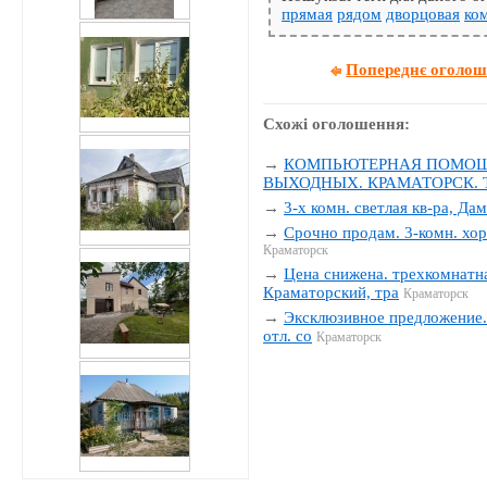
прямая
рядом
дворцовая
ко
Попереднє оголо
Схожі оголошення:
→
КОМПЬЮТЕРНАЯ ПОМОЩЬ
ВЫХОДНЫХ. КРАМАТОРСК. Тел
→
3-х комн. светлая кв-ра, Да
→
Срочно продам. 3-комн. хор
Краматорск
→
Цена снижена. трехкомнатна
Краматорский, тра
Краматорск
→
Эксклюзивное предложение. 
отл. со
Краматорск