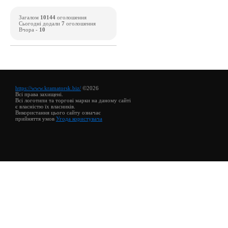
Загалом
10144
оголошення
Сьогодні додали
7
оголошення
Вчора -
10
https://www.kramatorsk.biz/
©2026
Всі права захищені.
Всі логотипи та торгові марки на даному сайті
є власністю їх власників.
Використання цього сайту означає
прийняття умов
Угода користувача