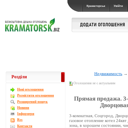
Краматорськ
Увійти
Недвижимость
Розділи
Оголошення не є актуальним
Новi оголошення
Розмістити оголошення
Прямая продажа. 3-
Розширений пошук
Дворцовая
Новини
Інформери
3-комнатная, Соцгород, Дворцо
Rss
газовое отопление котел 24квт
зона, в хорошем состоянии, чи
Контакти