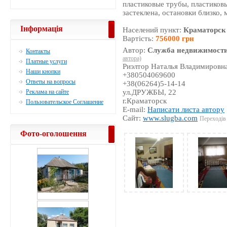
пластиковые трубы, пластиков
застеклена, остановки близко, 
Інформація
Населений пункт:
Краматорск
Вартість:
756000 грн
Автор:
Служба недвижимости
Контакты
автора)
Платные услуги
Риэлтор Наталья Владимировн
Наши кнопки
+380504069600
Ответы на вопросы
+38(06264)5-14-14
Реклама на сайте
ул.ДРУЖБЫ, 22
г.Краматорск
Пользовательское Соглашение
E-mail:
Написати листа автору
Сайт:
www.slugba.com
Переходів 
Фото-оголошення