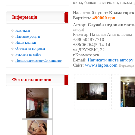
окна, балкон застеклен, школа
Населений пункт:
Краматорск
Інформація
Вартість:
490000 грн
Автор:
Служба недвижимости
автора)
Контакты
Риэлтор Наталья Анатольевна
Платные услуги
+380504877710
Наши кнопки
+38(06264)5-14-14
Ответы на вопросы
ул.ДРУЖБЫ, 22
Реклама на сайте
г.Краматорск
E-mail:
Написати листа автору
Пользовательское Соглашение
Сайт:
www.slugba.com
Переходів 
Фото-оголошення