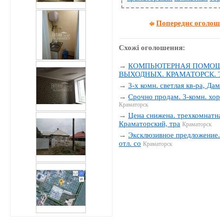
Попереднє оголо
Схожі оголошення:
→
КОМПЬЮТЕРНАЯ ПОМОЩЬ
ВЫХОДНЫХ. КРАМАТОРСК. Тел
→
3-х комн. светлая кв-ра, Да
→
Срочно продам. 3-комн. хор
Краматорск
→
Цена снижена. трехкомнатна
Краматорский, тра
Краматорск
→
Эксклюзивное предложение. 
отл. со
Краматорск