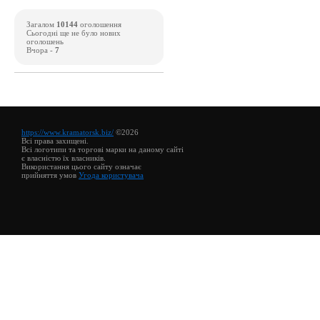
Загалом
10144
оголошення
Сьогодні ще не було нових
оголошень
Вчора -
7
https://www.kramatorsk.biz/
©2026
Всі права захищені.
Всі логотипи та торгові марки на даному сайті
є власністю їх власників.
Використання цього сайту означає
прийняття умов
Угода користувача