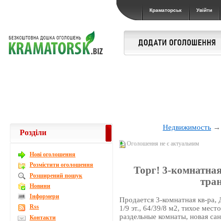
Краматорськ
Увійти
Недвижимость
Розділи
Оголошення не є актуальним
Новi оголошення
Розмістити оголошення
Торг! 3-комнатная
Розширений пошук
тра
Новини
Інформери
Продается 3-комнатная кв-ра,
Rss
1/9 эт., 64/39/8 м2, тихое мес
раздельные комнаты, новая сан
Контакти