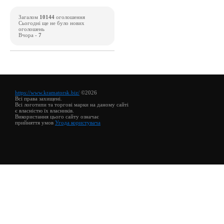
Загалом
10144
оголошення
Сьогодні ще не було нових
оголошень
Вчора -
7
https://www.kramatorsk.biz/
©2026
Всі права захищені.
Всі логотипи та торгові марки на даному сайті
є власністю їх власників.
Використання цього сайту означає
прийняття умов
Угода користувача