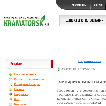
Краматорськ
Увійти
Недвижимость
Розділи
Оголошення не є актуальним
Новi оголошення
Розмістити оголошення
четырехкомнатная те
Розширений пошук
Новини
Продается четырехкомнатная т
Інформери
транспортная развязка, в хоро
комнаты, новая сантехника, эл
Rss
застеклен, удобный подъезд
Контакти