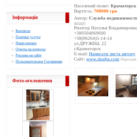
Населений пункт:
Краматорск
Вартість:
700000 грн
Інформація
Автор:
Служба недвижимости
автора)
Риэлтор Наталья Владимировн
Контакты
+380504069600
Платные услуги
+38(06264)5-14-14
Наши кнопки
ул.ДРУЖБЫ, 22
г.Краматорск
Ответы на вопросы
E-mail:
Написати листа автору
Реклама на сайте
Сайт:
www.slugba.com
Переходів 
Пользовательское Соглашение
Фото-оголошення