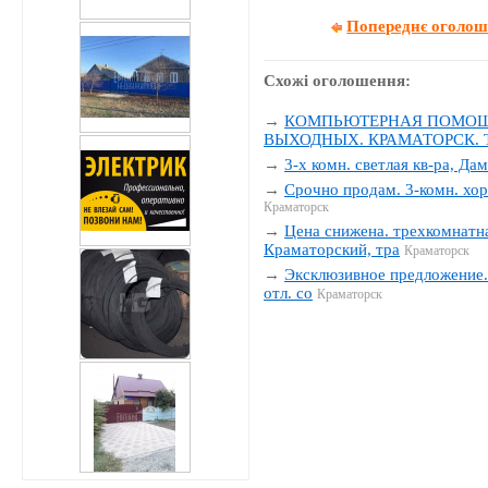
Попереднє оголо
Схожі оголошення:
→
КОМПЬЮТЕРНАЯ ПОМОЩЬ
ВЫХОДНЫХ. КРАМАТОРСК. Тел
→
3-х комн. светлая кв-ра, Да
→
Срочно продам. 3-комн. хор
Краматорск
→
Цена снижена. трехкомнатна
Краматорский, тра
Краматорск
→
Эксклюзивное предложение. 
отл. со
Краматорск