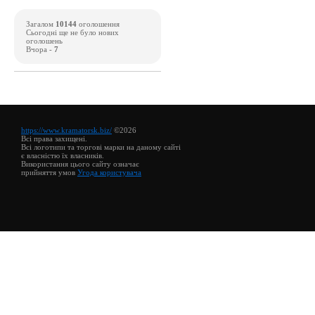
Загалом
10144
оголошення
Сьогодні ще не було нових
оголошень
Вчора -
7
https://www.kramatorsk.biz/
©2026
Всі права захищені.
Всі логотипи та торгові марки на даному сайті
є власністю їх власників.
Використання цього сайту означає
прийняття умов
Угода користувача