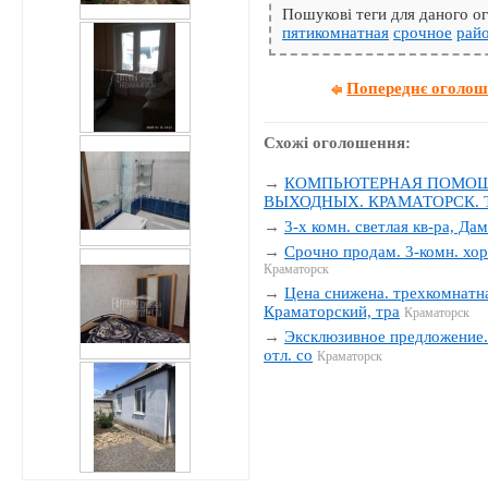
Пошукові теги для даного 
пятикомнатная
срочное
рай
Попереднє оголо
Схожі оголошення:
→
КОМПЬЮТЕРНАЯ ПОМОЩЬ
ВЫХОДНЫХ. КРАМАТОРСК. Тел
→
3-х комн. светлая кв-ра, Да
→
Срочно продам. 3-комн. хор
Краматорск
→
Цена снижена. трехкомнатна
Краматорский, тра
Краматорск
→
Эксклюзивное предложение. 
отл. со
Краматорск