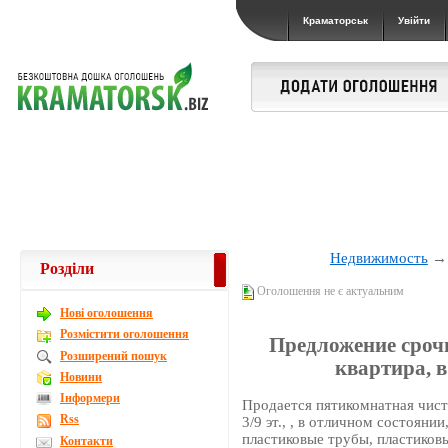
Краматорськ
Увійти
Недвижимость
Розділи
Оголошення не є актуальним
Новi оголошення
Розмістити оголошення
Предложение сроч
Розширений пошук
квартира, 
Новини
Інформери
Продается пятикомнатная чист
Rss
3/9 эт., , в отличном состояни
пластиковые трубы, пластиковы
Контакти