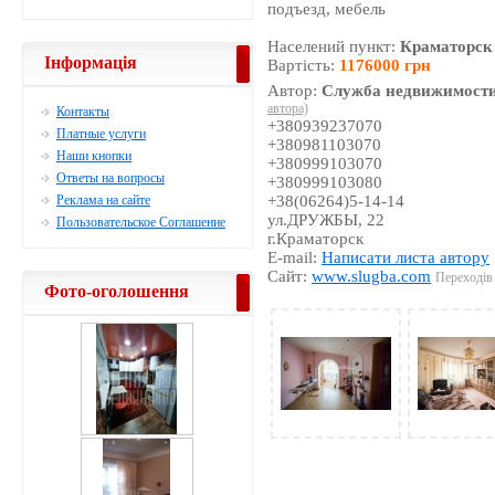
подъезд, мебель
Населений пункт:
Краматорск
Інформація
Вартість:
1176000 грн
Автор:
Служба недвижимости
автора)
Контакты
+380939237070
Платные услуги
+380981103070
Наши кнопки
+380999103070
Ответы на вопросы
+380999103080
Реклама на сайте
+38(06264)5-14-14
ул.ДРУЖБЫ, 22
Пользовательское Соглашение
г.Краматорск
E-mail:
Написати листа автору
Сайт:
www.slugba.com
Переходів 
Фото-оголошення