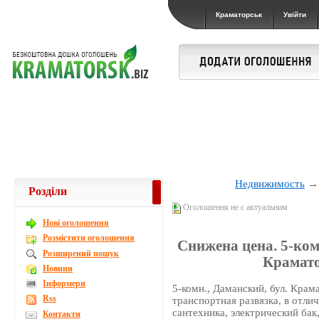
Краматорськ
Увійти
Недвижимость
Розділи
Оголошення не є актуальним
Новi оголошення
Розмістити оголошення
Снижена цена. 5-ком
Розширений пошук
Крамато
Новини
Інформери
5-комн., Даманский, бул. Крама
Rss
транспортная развязка, в отли
сантехника, электрический бак
Контакти