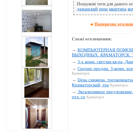
Пошукові теги для даного 
даманский
цена
квартира
ко
Попереднє оголо
Схожі оголошення:
→
КОМПЬЮТЕРНАЯ ПОМОЩЬ
ВЫХОДНЫХ. КРАМАТОРСК. Тел
→
3-х комн. светлая кв-ра, Да
→
Срочно продам. 3-комн. хор
Краматорск
→
Цена снижена. трехкомнатна
Краматорский, тра
Краматорск
→
Эксклюзивное предложение. 
отл. со
Краматорск