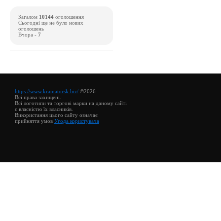
Загалом
10144
оголошення
Сьогодні ще не було нових
оголошень
Вчора -
7
https://www.kramatorsk.biz/
©2026
Всі права захищені.
Всі логотипи та торгові марки на даному сайті
є власністю їх власників.
Використання цього сайту означає
прийняття умов
Угода користувача