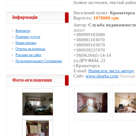
балкон застеклен, чистый райо
Населений пункт:
Краматорск
Інформація
Вартість:
1078000 грн
Автор:
Служба недвижимости
автора)
Контакты
+380999103080
Платные услуги
+380981103070
Наши кнопки
+380999103070
Ответы на вопросы
+380939237070
Реклама на сайте
+38(06264)5-14-14
ул.ДРУЖБЫ, 22
Пользовательское Соглашение
г.Краматорск
E-mail:
Написати листа автору
Сайт:
www.slugba.com
Переходів 
Фото-оголошення